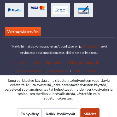
Vertrag widerrufen
* Kaikki hinnat sis. voimassaolevan Arvonlisäveron ja
toimituskulut
sekä
tarvittaessa postiennakkomaksut, ellei toisin ole ilmoitettu
Latausalue
Myymäläpaikannin
Ryhdy jälleenmyyjäksi
Lataa luettelot
yhteyshenkilö
Jobs
Sijainnit
Tämä verkkosivu käyttää aina sivuston toimivuuteen vaadittavia
evästeitä. Muita evästeitä, jotka parantavat sivuston käyttöä,
palvelevat suoramainontaa tai helpottavat muiden verkkosivujen ja
sosiaalisen median vuorovaikutusta, käytetään vain
suostumuksestasi.
En hyväksy
Kaikki hyväksyvät
Määritä