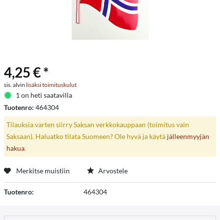
4,25 € *
sis. alvin
lisäksi toimituskulut
1 on heti saatavilla
Tuotenro:
464304
Tilauksia varten siirry Saksan verkkokauppaan (toimitus vain
Saksaan). Haluatko tilata Suomeen? Ole hyvä ja käytä
jälleenmyyjän
hakua
.
Merkitse muistiin
Arvostele
Tuotenro:
464304