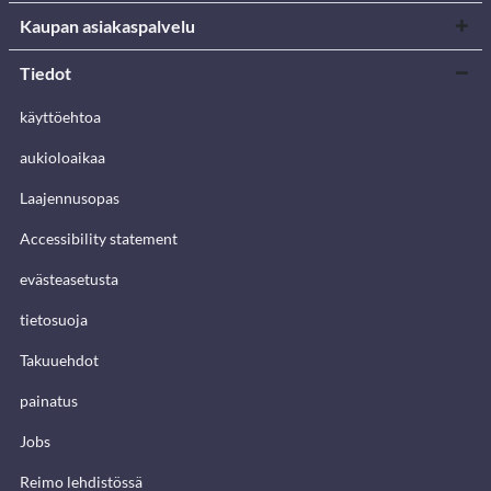
Kaupan asiakaspalvelu
Tiedot
käyttöehtoa
aukioloaikaa
Laajennusopas
Accessibility statement
evästeasetusta
tietosuoja
Takuuehdot
painatus
Jobs
Reimo lehdistössä