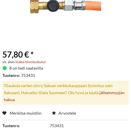
57,80 € *
sis. alvin
lisäksi toimituskulut
8 on heti saatavilla
Tuotenro:
753431
Tilauksia varten siirry Saksan verkkokauppaan (toimitus vain
Saksaan). Haluatko tilata Suomeen? Ole hyvä ja käytä
jälleenmyyjän
hakua
.
Merkitse muistiin
Arvostele
Tuotenro:
753431