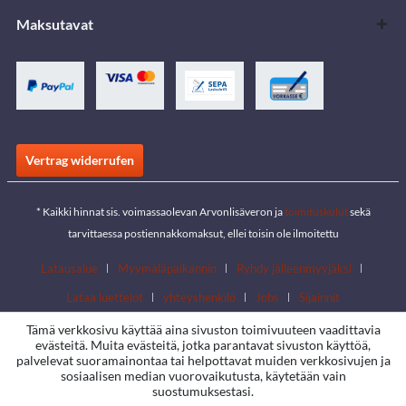
Maksutavat
Vertrag widerrufen
* Kaikki hinnat sis. voimassaolevan Arvonlisäveron ja
toimituskulut
sekä
tarvittaessa postiennakkomaksut, ellei toisin ole ilmoitettu
Latausalue
Myymäläpaikannin
Ryhdy jälleenmyyjäksi
Lataa luettelot
yhteyshenkilö
Jobs
Sijainnit
Tämä verkkosivu käyttää aina sivuston toimivuuteen vaadittavia
evästeitä. Muita evästeitä, jotka parantavat sivuston käyttöä,
palvelevat suoramainontaa tai helpottavat muiden verkkosivujen ja
sosiaalisen median vuorovaikutusta, käytetään vain
suostumuksestasi.