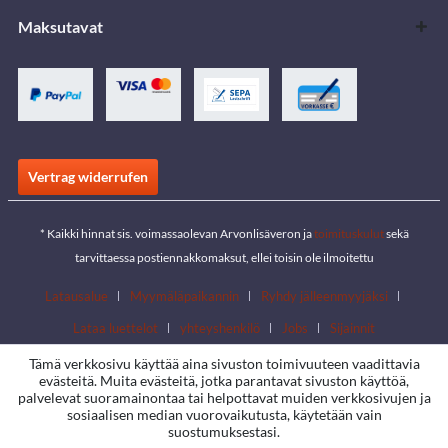
Maksutavat
Vertrag widerrufen
* Kaikki hinnat sis. voimassaolevan Arvonlisäveron ja
toimituskulut
sekä
tarvittaessa postiennakkomaksut, ellei toisin ole ilmoitettu
Latausalue
Myymäläpaikannin
Ryhdy jälleenmyyjäksi
Lataa luettelot
yhteyshenkilö
Jobs
Sijainnit
Tämä verkkosivu käyttää aina sivuston toimivuuteen vaadittavia
evästeitä. Muita evästeitä, jotka parantavat sivuston käyttöä,
palvelevat suoramainontaa tai helpottavat muiden verkkosivujen ja
sosiaalisen median vuorovaikutusta, käytetään vain
suostumuksestasi.