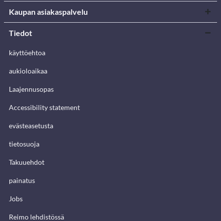
Kaupan asiakaspalvelu
Tiedot
käyttöehtoa
aukioloaikaa
Laajennusopas
Accessibility statement
evästeasetusta
tietosuoja
Takuuehdot
painatus
Jobs
Reimo lehdistössä