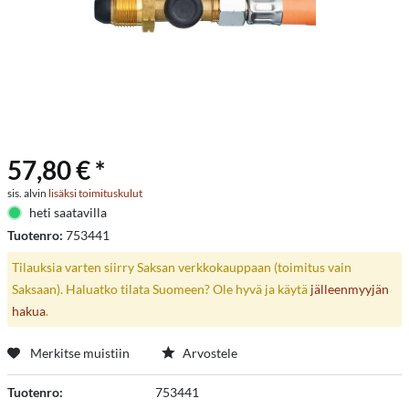
57,80 € *
sis. alvin
lisäksi toimituskulut
heti saatavilla
Tuotenro:
753441
Tilauksia varten siirry Saksan verkkokauppaan (toimitus vain
Saksaan). Haluatko tilata Suomeen? Ole hyvä ja käytä
jälleenmyyjän
hakua
.
Merkitse muistiin
Arvostele
Tuotenro:
753441