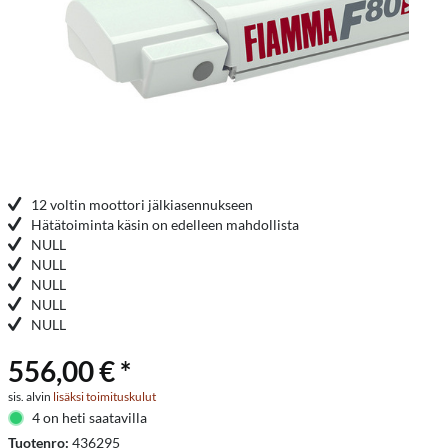
12 voltin moottori jälkiasennukseen
Hätätoiminta käsin on edelleen mahdollista
NULL
NULL
NULL
NULL
NULL
556,00 € *
sis. alvin
lisäksi toimituskulut
4 on heti saatavilla
Tuotenro:
436295