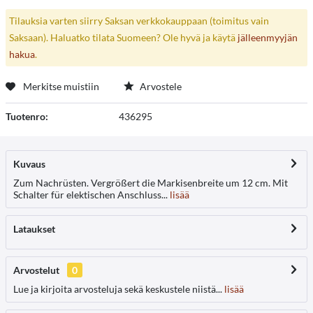
Tilauksia varten siirry Saksan verkkokauppaan (toimitus vain
Saksaan). Haluatko tilata Suomeen? Ole hyvä ja käytä
jälleenmyyjän
hakua
.
Merkitse muistiin
Arvostele
Tuotenro:
436295
Kuvaus
Zum Nachrüsten. Vergrößert die Markisenbreite um 12 cm. Mit
Schalter für elektischen Anschluss...
lisää
Lataukset
Arvostelut
0
Lue ja kirjoita arvosteluja sekä keskustele niistä...
lisää