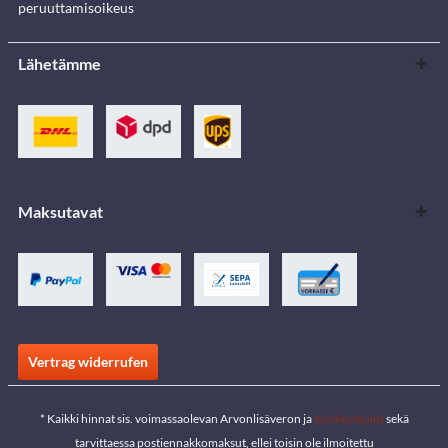
peruuttamisoikeus
Lähetämme
Maksutavat
Vertrag widerrufen
* Kaikki hinnat sis. voimassaolevan Arvonlisäveron ja
toimituskulut
sekä
tarvittaessa postiennakkomaksut, ellei toisin ole ilmoitettu