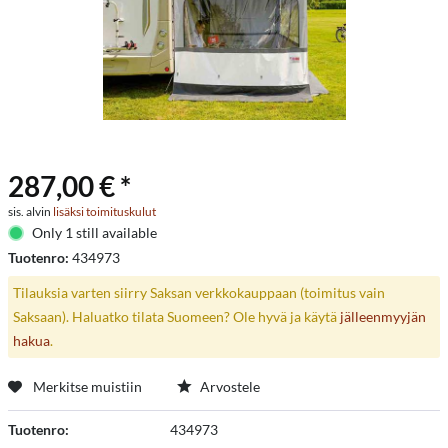
287,00 € *
sis. alvin
lisäksi toimituskulut
Only 1 still available
Tuotenro:
434973
Tilauksia varten siirry Saksan verkkokauppaan (toimitus vain
Saksaan). Haluatko tilata Suomeen? Ole hyvä ja käytä
jälleenmyyjän
hakua
.
Merkitse muistiin
Arvostele
Tuotenro:
434973