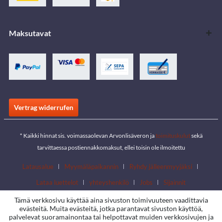
Maksutavat
Vertrag widerrufen
* Kaikki hinnat sis. voimassaolevan Arvonlisäveron ja
toimituskulut
sekä
tarvittaessa postiennakkomaksut, ellei toisin ole ilmoitettu
Latausalue
Myymäläpaikannin
Ryhdy jälleenmyyjäksi
Lataa luettelot
yhteyshenkilö
Jobs
Sijainnit
Tämä verkkosivu käyttää aina sivuston toimivuuteen vaadittavia
evästeitä. Muita evästeitä, jotka parantavat sivuston käyttöä,
palvelevat suoramainontaa tai helpottavat muiden verkkosivujen ja