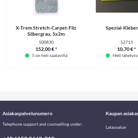
X-Trem Stretch-Carpet-Filz
Spezial-Klebe
Silbergrau, 5x2m
500830
52713
152,00 € *
10,70 € *
5 on heti saatavilla
Heti lähetys
Asiakaspalvelunumero
Kaupan asiaka
Telephone support and counselling under:
Latausalue