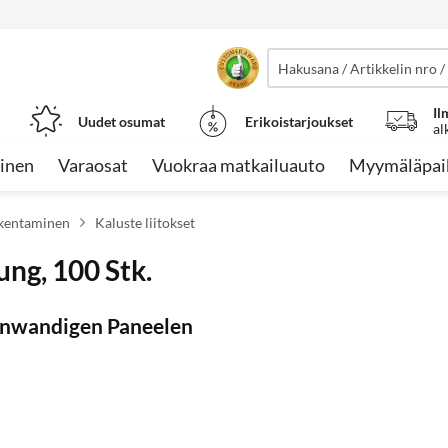
Il
Uudet osumat
Erikoistarjoukset
al
inen
Varaosat
Vuokraa matkailuauto
Myymäläpai
akentaminen
Kaluste liitokset
ung, 100 Stk.
nnwandigen Paneelen