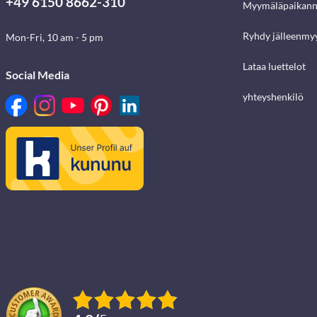
+49 6150 8662-310
Myymäläpaikann
Ryhdy jälleenmyy
Mon-Fri, 10 am - 5 pm
Lataa luettelot
Social Media
yhteyshenkilö