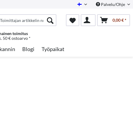
Palvelu/Ohje
Finnish
0,00 € *
mainen toimitus
k. 50 € ostoarvo *
kannin
Blogi
Työpaikat