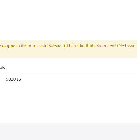
kokauppaan (toimitus vain Saksaan). Haluatko tilata Suomeen? Ole hyvä
ele
532015