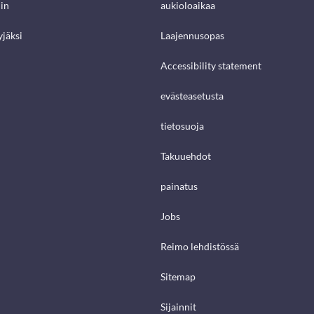
in
aukioloaikaa
jäksi
Laajennusopas
Accessibility statement
evästeasetusta
tietosuoja
Takuuehdot
painatus
Jobs
Reimo lehdistössä
Sitemap
Sijainnit