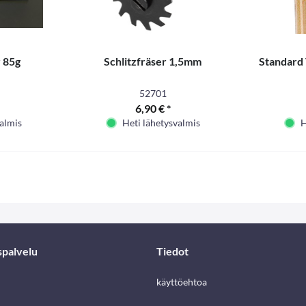
r 85g
Schlitzfräser 1,5mm
Standard
52701
6,90 € *
valmis
Heti lähetysvalmis
H
spalvelu
Tiedot
käyttöehtoa