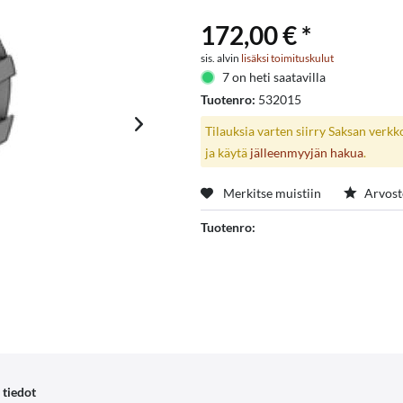
172,00 € *
sis. alvin
lisäksi toimituskulut
7 on heti saatavilla
Tuotenro:
532015
Tilauksia varten siirry Saksan verk
ja käytä
jälleenmyyjän hakua
.
Merkitse muistiin
Arvost
Tuotenro:
 tiedot