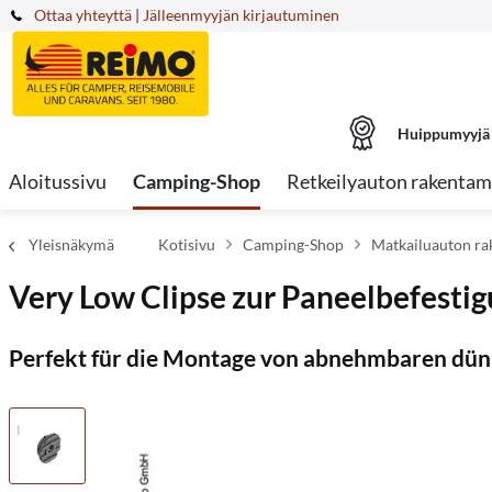
Ottaa yhteyttä
|
Jälleenmyyjän kirjautuminen
Huippumyyjä
Aloitussivu
Camping-Shop
Retkeilyauton rakentam
Yleisnäkymä
Kotisivu
Camping-Shop
Matkailuauton r
Very Low Clipse zur Paneelbefestig
Perfekt für die Montage von abnehmbaren dü