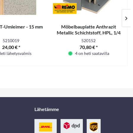
 T-Umleimer - 15 mm
Möbelbauplatte Anthrazit
Metallic Schichtstoff, HPL, 1/4
Platte
5210019
520152
24,00 € *
70,80 € *
eti lähetysvalmis
4 on heti saatavilla
Lähetämme