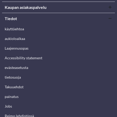
Kaupan asiakaspalvelu
Tiedot
käyttöehtoa
aukioloaikaa
Laajennusopas
Accessibility statement
evästeasetusta
tietosuoja
Takuuehdot
painatus
Jobs
Reimo lehdistössä