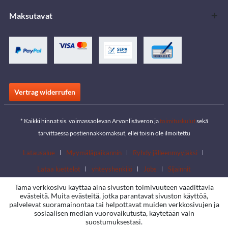
Maksutavat
Vertrag widerrufen
* Kaikki hinnat sis. voimassaolevan Arvonlisäveron ja
toimituskulut
sekä
tarvittaessa postiennakkomaksut, ellei toisin ole ilmoitettu
Latausalue
Myymäläpaikannin
Ryhdy jälleenmyyjäksi
Lataa luettelot
yhteyshenkilö
Jobs
Sijainnit
Tämä verkkosivu käyttää aina sivuston toimivuuteen vaadittavia
evästeitä. Muita evästeitä, jotka parantavat sivuston käyttöä,
palvelevat suoramainontaa tai helpottavat muiden verkkosivujen ja
sosiaalisen median vuorovaikutusta, käytetään vain
suostumuksestasi.