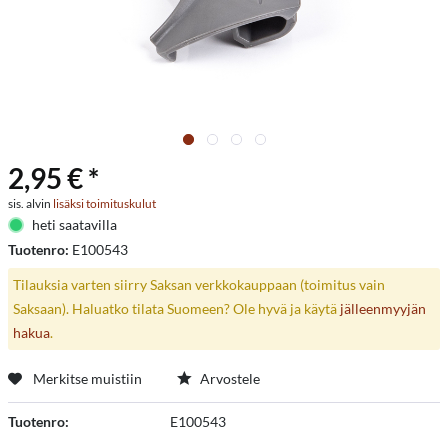
2,95 € *
sis. alvin
lisäksi toimituskulut
heti saatavilla
Tuotenro:
E100543
Tilauksia varten siirry Saksan verkkokauppaan (toimitus vain
Saksaan). Haluatko tilata Suomeen? Ole hyvä ja käytä
jälleenmyyjän
hakua
.
Merkitse muistiin
Arvostele
Tuotenro:
E100543