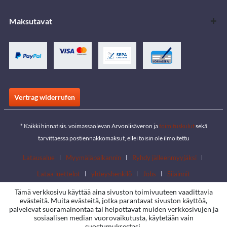
Maksutavat
Vertrag widerrufen
* Kaikki hinnat sis. voimassaolevan Arvonlisäveron ja
toimituskulut
sekä
tarvittaessa postiennakkomaksut, ellei toisin ole ilmoitettu
Latausalue
Myymäläpaikannin
Ryhdy jälleenmyyjäksi
Lataa luettelot
yhteyshenkilö
Jobs
Sijainnit
Tämä verkkosivu käyttää aina sivuston toimivuuteen vaadittavia
evästeitä. Muita evästeitä, jotka parantavat sivuston käyttöä,
palvelevat suoramainontaa tai helpottavat muiden verkkosivujen ja
sosiaalisen median vuorovaikutusta, käytetään vain
suostumuksestasi.