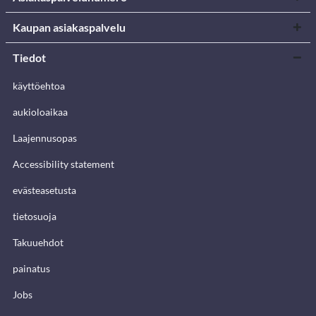
Kaupan asiakaspalvelu
Tiedot
käyttöehtoa
aukioloaikaa
Laajennusopas
Accessibility statement
evästeasetusta
tietosuoja
Takuuehdot
painatus
Jobs