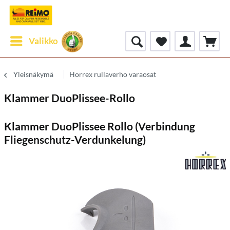
Valikko
Yleisnäkymä
Horrex rullaverho varaosat
Klammer DuoPlissee-Rollo
Klammer DuoPlissee Rollo (Verbindung
Fliegenschutz-Verdunkelung)