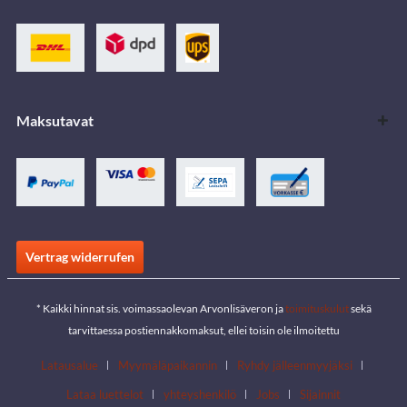
Maksutavat
Vertrag widerrufen
* Kaikki hinnat sis. voimassaolevan Arvonlisäveron ja
toimituskulut
sekä
tarvittaessa postiennakkomaksut, ellei toisin ole ilmoitettu
Latausalue
Myymäläpaikannin
Ryhdy jälleenmyyjäksi
Lataa luettelot
yhteyshenkilö
Jobs
Sijainnit