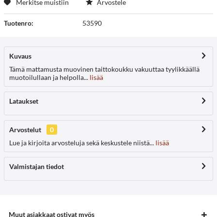
Merkitse muistiin
Arvostele
Tuotenro:
53590
Kuvaus
Tämä mattamusta muovinen taittokoukku vakuuttaa tyylikkäällä
muotoilullaan ja helpolla...
lisää
Lataukset
Arvostelut
0
Lue ja kirjoita arvosteluja sekä keskustele niistä...
lisää
Valmistajan tiedot
Muut asiakkaat ostivat myös