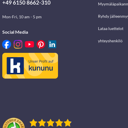
+49 6150 8662-310
Myymäläpaikann
Ryhdy jälleenmyy
Mon-Fri, 10 am - 5 pm
Lataa luettelot
Social Media
yhteyshenkilö