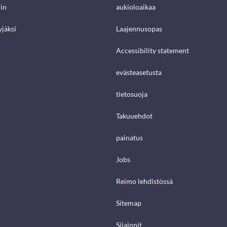
in
aukioloaikaa
jäksi
Laajennusopas
Accessibility statement
evästeasetusta
tietosuoja
Takuuehdot
painatus
Jobs
Reimo lehdistössä
Sitemap
Sijainnit