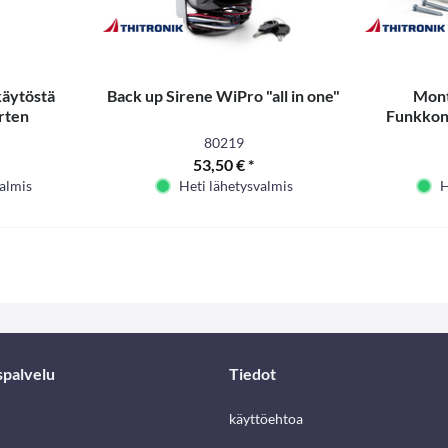
käytöstä
Back up Sirene WiPro "all in one"
Mont
rten
Funkkont
80219
53,50 € *
valmis
Heti lähetysvalmis
H
spalvelu
Tiedot
käyttöehtoa