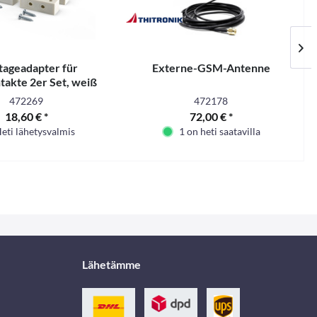
ageadapter für
Externe-GSM-Antenne
akte 2er Set, weiß
472269
472178
18,60 € *
72,00 € *
eti lähetysvalmis
1 on heti saatavilla
Lähetämme