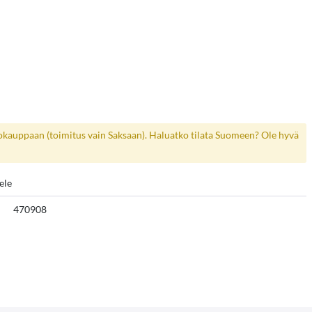
kokauppaan (toimitus vain Saksaan). Haluatko tilata Suomeen? Ole hyvä
ele
470908