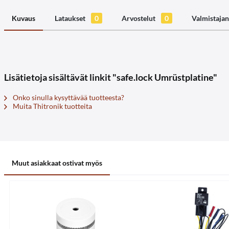
Kuvaus
Lataukset
0
Arvostelut
0
Valmistajan
Lisätietoja sisältävät linkit "safe.lock Umrüstplatine"
Onko sinulla kysyttävää tuotteesta?
Muita Thitronik tuotteita
Muut asiakkaat ostivat myös