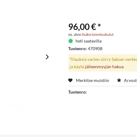
96,00 € *
sis. alvin
lisäksi toimituskulut
heti saatavilla
Tuotenro:
470908
Tilauksia varten siirry Saksan verk
ja käytä
jälleenmyyjän hakua
.
Merkitse muistiin
Arvost
Tuotenro: