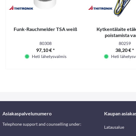
Funk-Rauchmelder TSA weiß
Kytkentälaite etä
poistamista va
80308
80259
97,10 € *
38,20 € *
Heti lähetysvalmis
Heti lähetys
Asiakaspalvelunumero
Kaupan asiaka
Telephone support and counselling under:
Latausalue