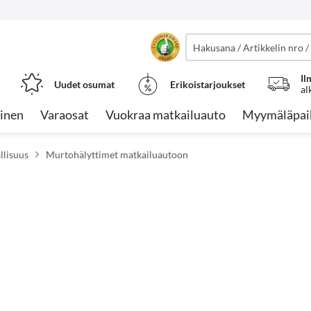
Il
Uudet osumat
Erikoistarjoukset
al
inen
Varaosat
Vuokraa matkailuauto
Myymäläpai
llisuus
Murtohälyttimet matkailuautoon