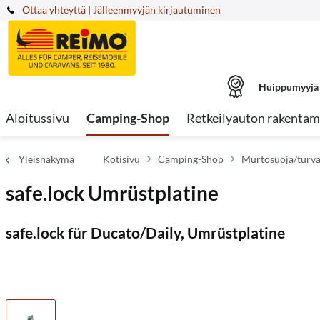
Ottaa yhteyttä
|
Jälleenmyyjän kirjautuminen
Huippumyyjä
Aloitussivu
Camping-Shop
Retkeilyauton rakentam
Yleisnäkymä
Kotisivu
Camping-Shop
Murtosuoja/turva
safe.lock Umrüstplatine
safe.lock für Ducato/Daily, Umrüstplatine