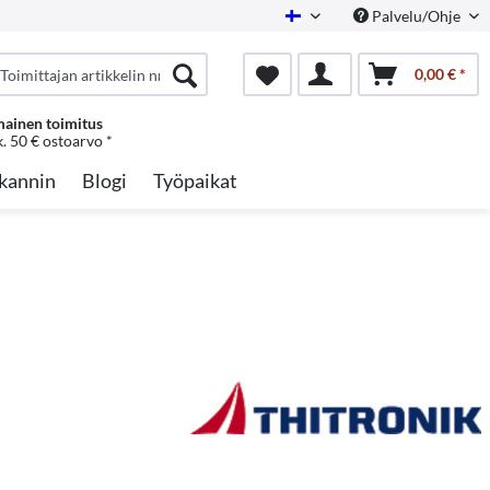
Palvelu/Ohje
Finnish
0,00 € *
mainen toimitus
k. 50 € ostoarvo *
kannin
Blogi
Työpaikat