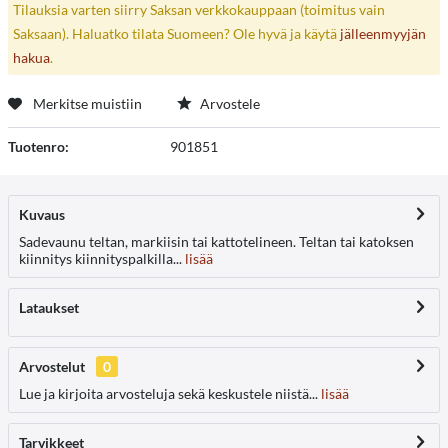
Tilauksia varten siirry Saksan verkkokauppaan (toimitus vain
Saksaan). Haluatko tilata Suomeen? Ole hyvä ja käytä
jälleenmyyjän
hakua
.
Merkitse muistiin
Arvostele
Tuotenro:
901851
Kuvaus
Sadevaunu teltan, markiisin tai kattotelineen. Teltan tai katoksen
kiinnitys kiinnityspalkilla...
lisää
Lataukset
Arvostelut
0
Lue ja kirjoita arvosteluja sekä keskustele niistä...
lisää
Tarvikkeet