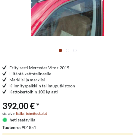
Erityisesti Mercedes Vito> 2015
Liitäntä kattotelineelle
Markiisi ja markiisi
Kiinnityspalkkiin tai imuputkistoon
Kattokertoihin 100 kg asti
392,00 € *
sis. alvin
lisäksi toimituskulut
heti saatavilla
Tuotenro:
901851