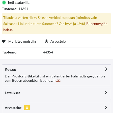
heti saatavilla
Tuotenro:
44354
Tilauksia varten siirry Saksan verkkokauppaan (toimitus vain
Saksaan). Haluatko tilata Suomeen? Ole hyvä ja käytä
jälleenmyyjän
hakua
.
Merkitse muistiin
Arvostele
Tuotenro:
44354
Kuvaus
Der Prostor E-Bike Lift ist ein patentierter Fahrradträger, der bis
zum Boden absenkbar ist und...
lisää
Lataukset
Arvostelut
0