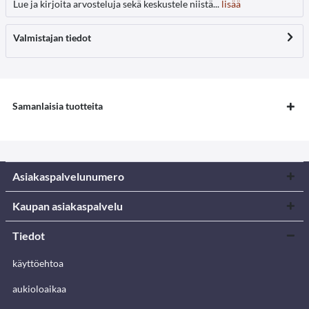
Lue ja kirjoita arvosteluja sekä keskustele niistä...
lisää
Valmistajan tiedot
Samanlaisia tuotteita
Asiakaspalvelunumero
Kaupan asiakaspalvelu
Tiedot
käyttöehtoa
aukioloaikaa