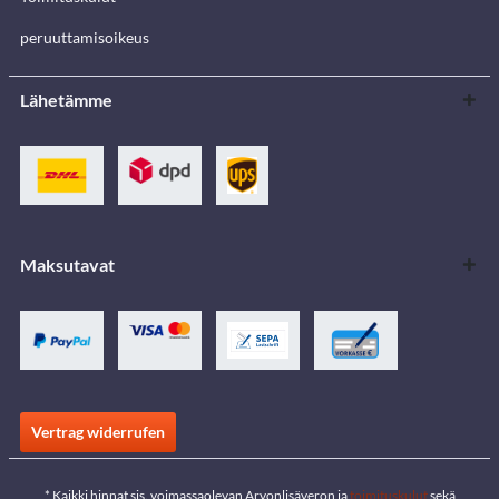
peruuttamisoikeus
Lähetämme
Maksutavat
Vertrag widerrufen
* Kaikki hinnat sis. voimassaolevan Arvonlisäveron ja
toimituskulut
sekä