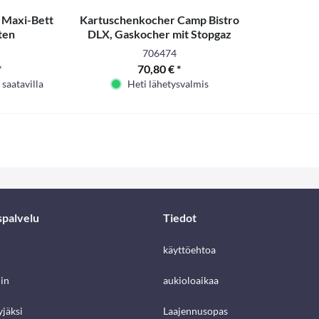
 Maxi-Bett
Kartuschenkocher Camp Bistro
ten
DLX, Gaskocher mit Stopgaz
706474
*
70,80 € *
 saatavilla
Heti lähetysvalmis
spalvelu
Tiedot
käyttöehtoa
in
aukioloaikaa
jäksi
Laajennusopas