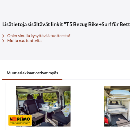
Lisätietoja sisältävät linkit "T5 Bezug Bike+Surf für B
Onko sinulla kysyttävää tuotteesta?
Muita n.a. tuotteita
Muut asiakkaat ostivat myös