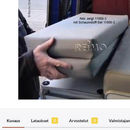
Kuvaus
Lataukset
0
Arvostelut
0
Valmistajan