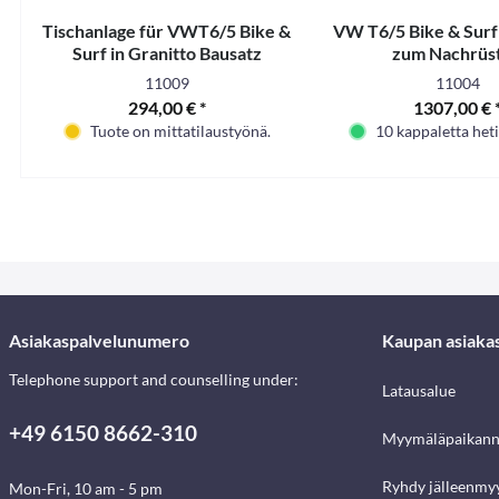
Tischanlage für VWT6/5 Bike &
VW T6/5 Bike & Surf
Surf in Granitto Bausatz
zum Nachrüs
11009
11004
294,00 € *
1307,00 € 
Tuote on mittatilaustyönä.
10 kappaletta heti
Asiakaspalvelunumero
Kaupan asiaka
Telephone support and counselling under:
Latausalue
+49 6150 8662-310
Myymäläpaikann
Ryhdy jälleenmyy
Mon-Fri, 10 am - 5 pm