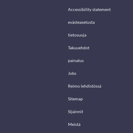
Accessibility statement
evästeasetusta
tietosuoja
Takuuehdot
painatus
Jobs
Reimo lehdistössä
Sitemap
Sijainnit
Meistä