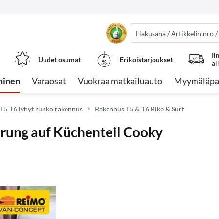
Il
Uudet osumat
Erikoistarjoukset
al
minen
Varaosat
Vuokraa matkailuauto
Myymäläpa
T5 T6 lyhyt runko rakennus
Rakennus T5 & T6 Bike & Surf
erung auf Küchenteil Cooky