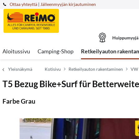
Ottaa yhteyttä
|
Jälleenmyyjän kirjautuminen
Huippumyyjä
Aloitussivu
Camping-Shop
Retkeilyauton rakenta
Yleisnäkymä
Kotisivu
Retkeilyauton rakentaminen
VW 
T5 Bezug Bike+Surf für Betterweit
Farbe Grau