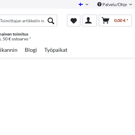
Palvelu/Ohje
Finnish
0,00 € *
mainen toimitus
k. 50 € ostoarvo *
ikannin
Blogi
Työpaikat