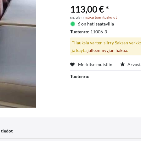
113,00 € *
sis. alvin
lisäksi toimituskulut
6 on heti saatavilla
Tuotenro:
11006-3
Tilauksia varten siirry Saksan verk
ja käytä
jälleenmyyjän hakua
.
Merkitse muistiin
Arvost
Tuotenro:
 tiedot