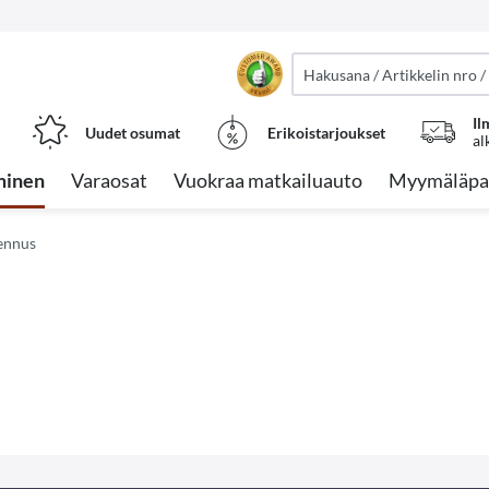
Il
Uudet osumat
Erikoistarjoukset
al
minen
Varaosat
Vuokraa matkailuauto
Myymäläpa
ennus