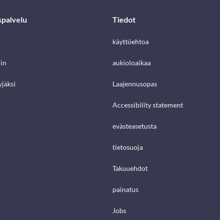
spalvelu
Tiedot
käyttöehtoa
in
aukioloaikaa
jäksi
Laajennusopas
Accessibility statement
evästeasetusta
tietosuoja
Takuuehdot
painatus
Jobs