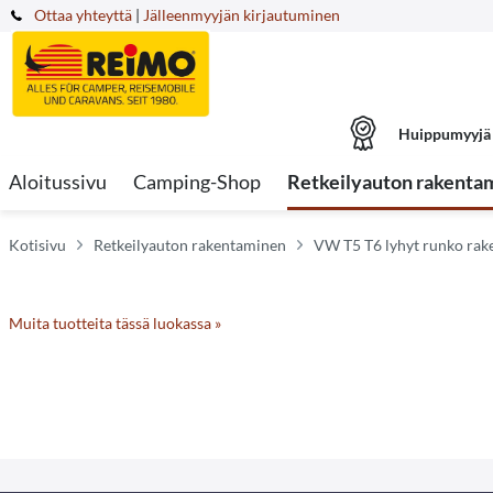
Ottaa yhteyttä
|
Jälleenmyyjän kirjautuminen
Huippumyyjä
Aloitussivu
Camping-Shop
Retkeilyauton rakenta
Kotisivu
Retkeilyauton rakentaminen
VW T5 T6 lyhyt runko rak
Muita tuotteita tässä luokassa »