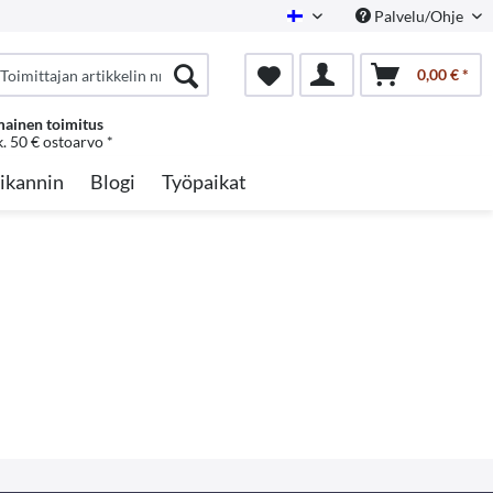
Palvelu/Ohje
Finnish
0,00 € *
mainen toimitus
k. 50 € ostoarvo *
ikannin
Blogi
Työpaikat