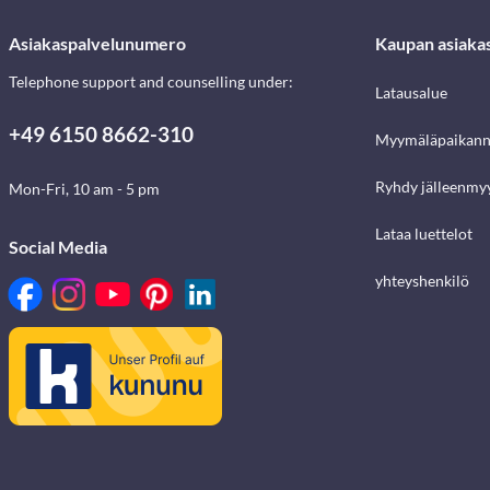
Asiakaspalvelunumero
Kaupan asiaka
Telephone support and counselling under:
Latausalue
+49 6150 8662-310
Myymäläpaikann
Ryhdy jälleenmyy
Mon-Fri, 10 am - 5 pm
Lataa luettelot
Social Media
yhteyshenkilö