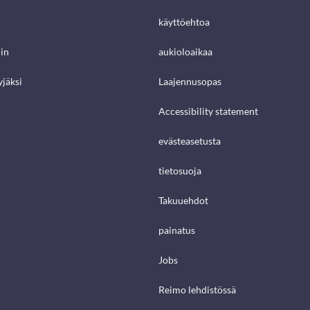
käyttöehtoa
in
aukioloaikaa
jäksi
Laajennusopas
Accessibility statement
evästeasetusta
tietosuoja
Takuuehdot
painatus
Jobs
Reimo lehdistössä