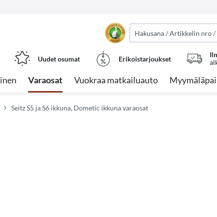
Il
Uudet osumat
Erikoistarjoukset
al
inen
Varaosat
Vuokraa matkailuauto
Myymäläpai
Seitz S5 ja S6 ikkuna, Dometic ikkuna varaosat