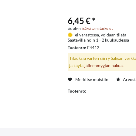
6,45 € *
sis. alvin
lisäksi toimituskulut
ei varastossa, voidaan tilata
Saatavilla noin 1 - 2 kuukaudessa
Tuotenro:
E4412
Tilauksia varten siirry Saksan verk
ja käytä
jälleenmyyjän hakua
.
Merkitse muistiin
Arvost
Tuotenro: