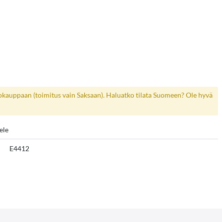
kokauppaan (toimitus vain Saksaan). Haluatko tilata Suomeen? Ole hyvä
ele
E4412