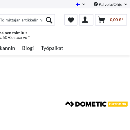
Palvelu/Ohje
Finnish
0,00 € *
mainen toimitus
k. 50 € ostoarvo *
kannin
Blogi
Työpaikat