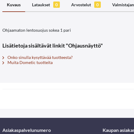
Kuvaus
Lataukset
0
Arvostelut
0
Valmistajan
Ohjaamaton lentosuojus sokea 1 pari
Lisätietoja sisältävät linkit "Ohjausnäyttö"
Onko sinulla kysyttävää tuotteesta?
Muita Dometic tuotteita
Asiakaspalvelunumero
Kaupan asiaka