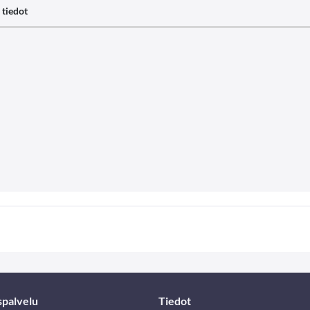
 tiedot
spalvelu
Tiedot