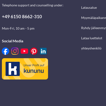
Telephone support and counselling under:
Latausalue
+49 6150 8662-310
Myymäläpaikann
Ryhdy jälleenmyy
Mon-Fri, 10 am - 5 pm
Lataa luettelot
Social Media
yhteyshenkilö