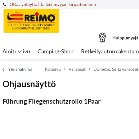
Ottaa yhteyttä
|
Jälleenmyyjän kirjautuminen
Huippumyyjä
Aloitussivu
Camping-Shop
Retkeilyauton rakentam
Yleisnäkymä
Kotisivu
Varaosat
Dometic, Seitz varaosat
Ohjausnäyttö
Führung Fliegenschutzrollo 1Paar