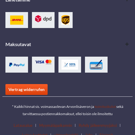
Maksutavat
Vertrag widerrufen
* Kaikki hinnat sis. voimassaolevan Arvonlisäveron ja
toimituskulut
sekä
tarvittaessa postiennakkomaksut, ellei toisin ole ilmoitettu
Latausalue
Myymäläpaikannin
Ryhdy jälleenmyyjäksi
Lataa luettelot
yhteyshenkilö
Jobs
Sijainnit