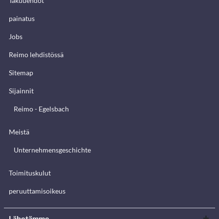
Takuuehdot
painatus
Jobs
Reimo lehdistössä
Sitemap
Sijainnit
Reimo - Egelsbach
Meistä
Unternehmensgeschichte
Toimituskulut
peruuttamisoikeus
Lähetämme