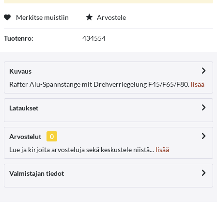
Merkitse muistiin
Arvostele
Tuotenro:
434554
Kuvaus
Rafter Alu-Spannstange mit Drehverriegelung F45/F65/F80.
lisää
Lataukset
Arvostelut
0
Lue ja kirjoita arvosteluja sekä keskustele niistä...
lisää
Valmistajan tiedot