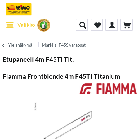
Valikko
Yleisnäkymä
Markiisi F45S varaosat
Etupaneeli 4m F45Ti Tit.
Fiamma Frontblende 4m F45TI Titanium