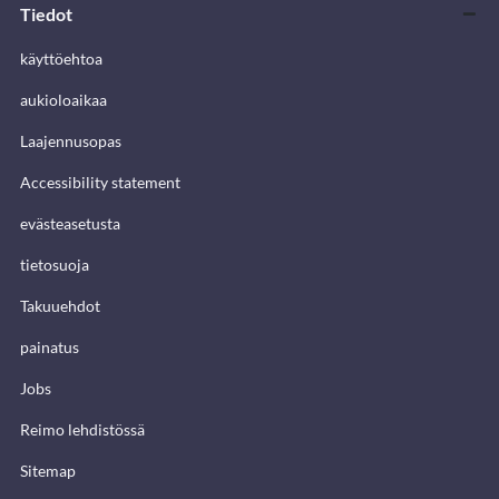
Tiedot
käyttöehtoa
aukioloaikaa
Laajennusopas
Accessibility statement
evästeasetusta
tietosuoja
Takuuehdot
painatus
Jobs
Reimo lehdistössä
Sitemap