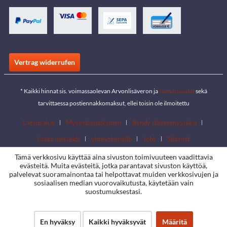
Vertrag widerrufen
* Kaikki hinnat sis. voimassaolevan Arvonlisäveron ja
toimituskulut
sekä
tarvittaessa postiennakkomaksut, ellei toisin ole ilmoitettu
Latausalue
Myymäläpaikannin
Ryhdy jälleenmyyjäksi
Lataa luettelot
yhteyshenkilö
Jobs
Sijainnit
Tämä verkkosivu käyttää aina sivuston toimivuuteen vaadittavia
evästeitä. Muita evästeitä, jotka parantavat sivuston käyttöä,
palvelevat suoramainontaa tai helpottavat muiden verkkosivujen ja
sosiaalisen median vuorovaikutusta, käytetään vain
suostumuksestasi.
En hyväksy
Kaikki hyväksyvät
Määritä