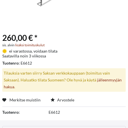
260,00 € *
sis. alvin
lisäksi toimituskulut
ei varastossa, voidaan tilata
Saatavilla noin 3 viikossa
Tuotenro:
E6612
Tilauksia varten siirry Saksan verkkokauppaan (toimitus vain
Saksaan). Haluatko tilata Suomeen? Ole hyvä ja käytä
jälleenmyyjän
hakua
.
Merkitse muistiin
Arvostele
Tuotenro:
E6612