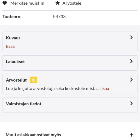
Merkitse muistiin
Arvostele
Tuotenro:
E4733
Kuvaus
lisää
Lataukset
Arvostelut
0
Lue ja kirjoita arvosteluja sekä keskustele niistä...
lisää
Valmistajan tiedot
Muut asiakkaat ostivat myös