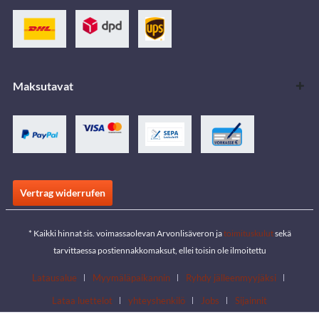
Maksutavat
Vertrag widerrufen
* Kaikki hinnat sis. voimassaolevan Arvonlisäveron ja
toimituskulut
sekä
tarvittaessa postiennakkomaksut, ellei toisin ole ilmoitettu
Latausalue
Myymäläpaikannin
Ryhdy jälleenmyyjäksi
Lataa luettelot
yhteyshenkilö
Jobs
Sijainnit