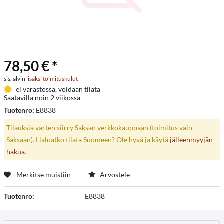
78,50 € *
sis. alvin
lisäksi toimituskulut
ei varastossa, voidaan tilata
Saatavilla noin 2 viikossa
Tuotenro:
E8838
Tilauksia varten siirry Saksan verkkokauppaan (toimitus vain
Saksaan). Haluatko tilata Suomeen? Ole hyvä ja käytä
jälleenmyyjän
hakua
.
Merkitse muistiin
Arvostele
Tuotenro:
E8838