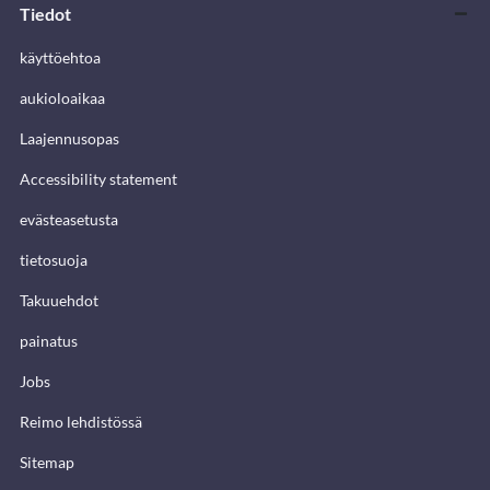
Tiedot
käyttöehtoa
aukioloaikaa
Laajennusopas
Accessibility statement
evästeasetusta
tietosuoja
Takuuehdot
painatus
Jobs
Reimo lehdistössä
Sitemap