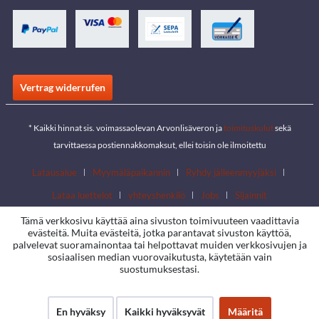
Vertrag widerrufen
* Kaikki hinnat sis. voimassaolevan Arvonlisäveron ja
toimituskulut
sekä
tarvittaessa postiennakkomaksut, ellei toisin ole ilmoitettu
Latausalue
Myymäläpaikannin
Ryhdy jälleenmyyjäksi
Lataa luettelot
yhteyshenkilö
Jobs
Sijainnit
Tämä verkkosivu käyttää aina sivuston toimivuuteen vaadittavia
evästeitä. Muita evästeitä, jotka parantavat sivuston käyttöä,
palvelevat suoramainontaa tai helpottavat muiden verkkosivujen ja
sosiaalisen median vuorovaikutusta, käytetään vain
suostumuksestasi.
En hyväksy
Kaikki hyväksyvät
Määritä