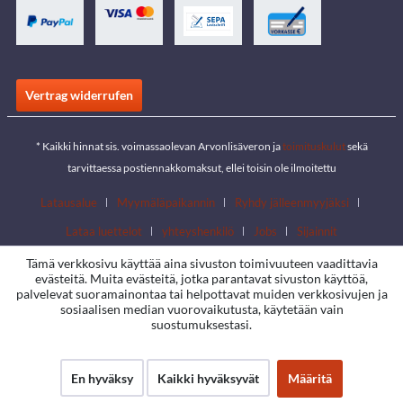
Vertrag widerrufen
* Kaikki hinnat sis. voimassaolevan Arvonlisäveron ja
toimituskulut
sekä
tarvittaessa postiennakkomaksut, ellei toisin ole ilmoitettu
Latausalue
Myymäläpaikannin
Ryhdy jälleenmyyjäksi
Lataa luettelot
yhteyshenkilö
Jobs
Sijainnit
Tämä verkkosivu käyttää aina sivuston toimivuuteen vaadittavia
evästeitä. Muita evästeitä, jotka parantavat sivuston käyttöä,
palvelevat suoramainontaa tai helpottavat muiden verkkosivujen ja
sosiaalisen median vuorovaikutusta, käytetään vain
suostumuksestasi.
En hyväksy
Kaikki hyväksyvät
Määritä