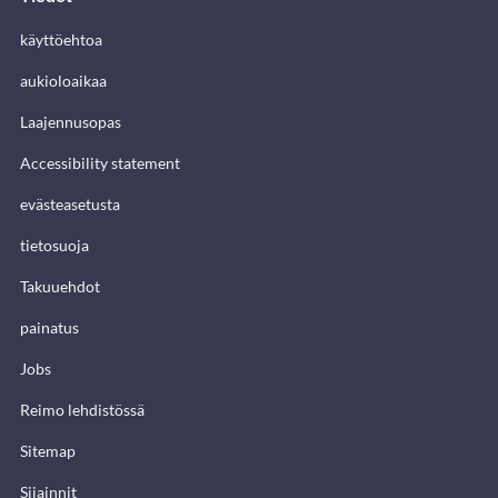
käyttöehtoa
aukioloaikaa
Laajennusopas
Accessibility statement
evästeasetusta
tietosuoja
Takuuehdot
painatus
Jobs
Reimo lehdistössä
Sitemap
Sijainnit