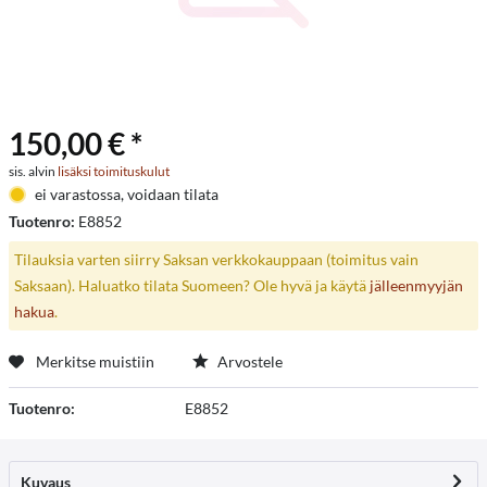
150,00 € *
sis. alvin
lisäksi toimituskulut
ei varastossa, voidaan tilata
Tuotenro:
E8852
Tilauksia varten siirry Saksan verkkokauppaan (toimitus vain
Saksaan). Haluatko tilata Suomeen? Ole hyvä ja käytä
jälleenmyyjän
hakua
.
Merkitse muistiin
Arvostele
Tuotenro:
E8852
Kuvaus