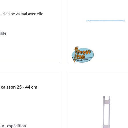
- rien ne va mal avec elle
ible
caisson 25 - 44 cm
r l'expédition