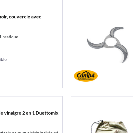
noir, couvercle avec
 1 pratique
ible
de vinaigre 2 en 1 Duettomix
lable pour un plaisir individuel