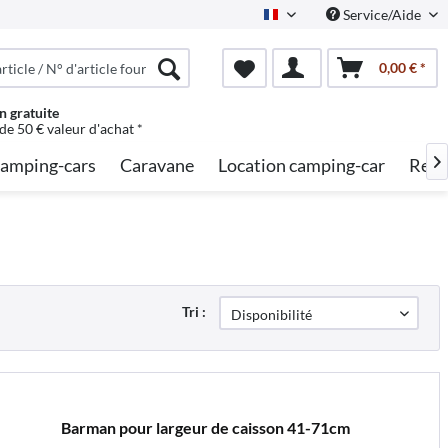
Service/Aide
French
0,00 € *
n gratuite
 de 50 € valeur d'achat *
amping-cars
Caravane
Location camping-car
Rech

Tri :
Barman pour largeur de caisson 41-71cm