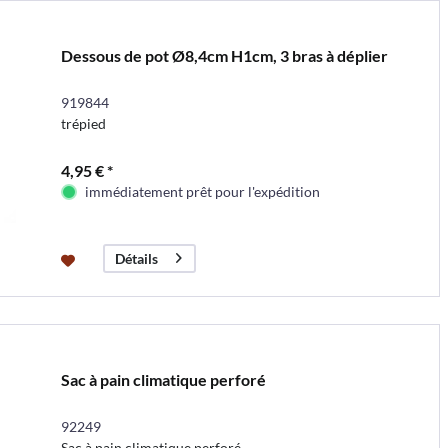
Dessous de pot Ø8,4cm H1cm, 3 bras à déplier
919844
trépied
4,95 € *
immédiatement prêt pour l'expédition
Détails
Sac à pain climatique perforé
92249
Sac à pain climatique perforé