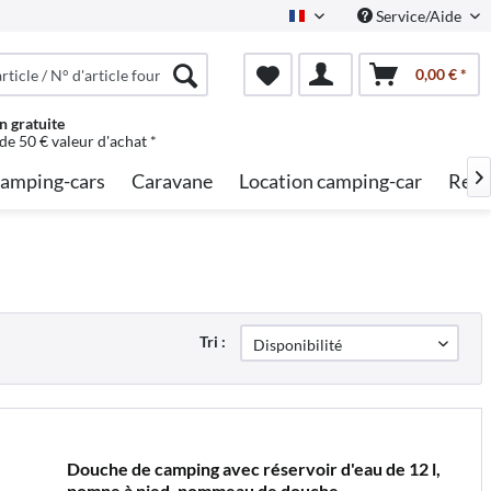
Service/Aide
French
0,00 € *
n gratuite
 de 50 € valeur d'achat *
amping-cars
Caravane
Location camping-car
Rech

Tri :
Douche de camping avec réservoir d'eau de 12 l,
pompe à pied, pommeau de douche,