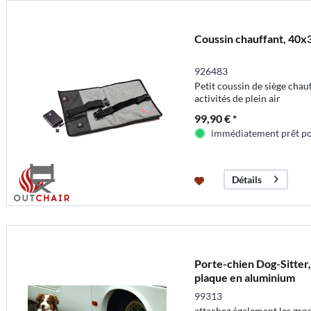
Coussin chauffant, 40
926483
Petit coussin de siège chauf
activités de plein air
99,90 € *
immédiatement prêt pou
Détails
Porte-chien Dog-Sitter,
plaque en aluminium
99313
attachez également les gros