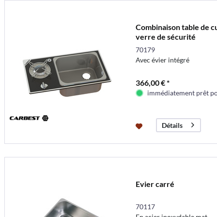
Combinaison table de cu
verre de sécurité
70179
Avec évier intégré
366,00 € *
immédiatement prêt pou
Détails
Evier carré
70117
En acier inoxydable mat