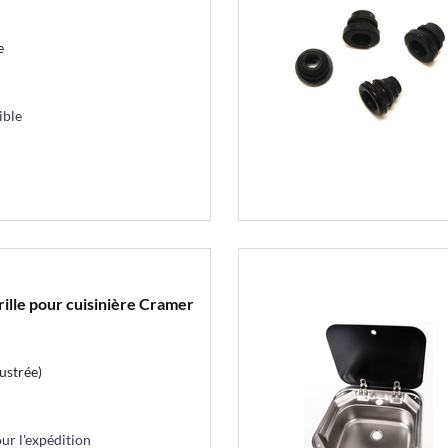
e
ible
rille pour cuisinière Cramer
ustrée)
r l'expédition