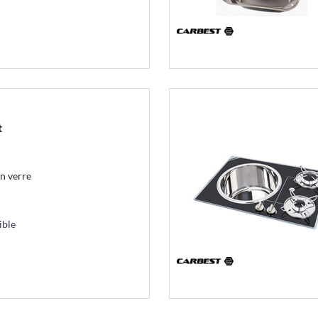
t
n verre
ible