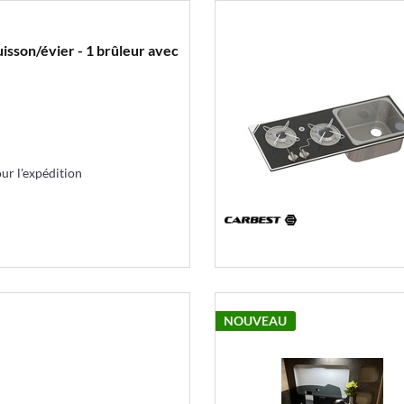
isson/évier - 1 brûleur avec
r l'expédition
NOUVEAU