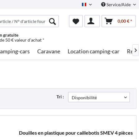
Service/Aide
French
0,00 € *
n gratuite
 de 50 € valeur d'achat *
amping-cars
Caravane
Location camping-car
Rech

Tri :
Douilles en plastique pour caillebotis SMEV 4 pièces