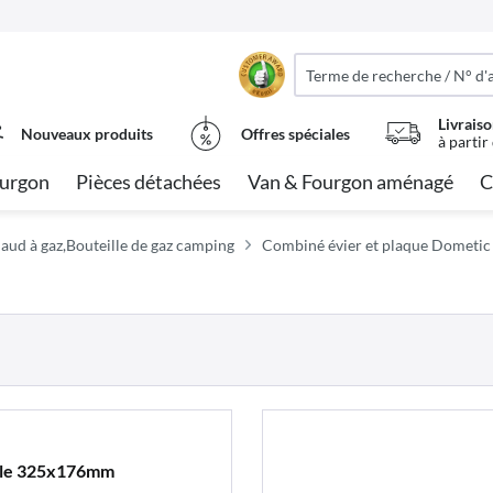
Livraiso
Nouveaux produits
Offres spéciales
à partir
urgon
Pièces détachées
Van & Fourgon aménagé
C
aud à gaz,Bouteille de gaz camping
Combiné évier et plaque Dometic
ble 325x176mm