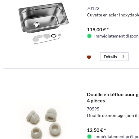
70122
Cuvette en acier inoxydabl
119,00 € *
immédiatement dispon
Détails
Douille en téflon pour g
4 pièces
70595
Douille de montage (non ill
12,50 € *
immédiatement prêt pou