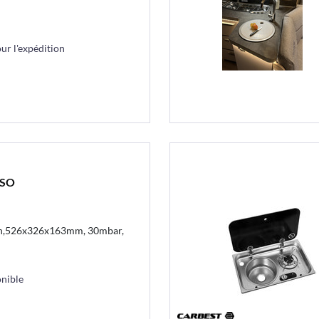
r l'expédition
ASO
n,526x326x163mm, 30mbar,
nible