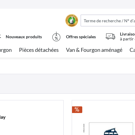
Livraiso
Nouveaux produits
Offres spéciales
à partir
urgon
Pièces détachées
Van & Fourgon aménagé
Ca
lay