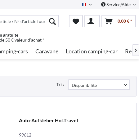
Service/Aide
French
0,00 € *
n gratuite
 de 50 € valeur d'achat *
mping-cars
Caravane
Location camping-car
Reche

Tri :
Auto-Aufkleber Hol.Travel
99612