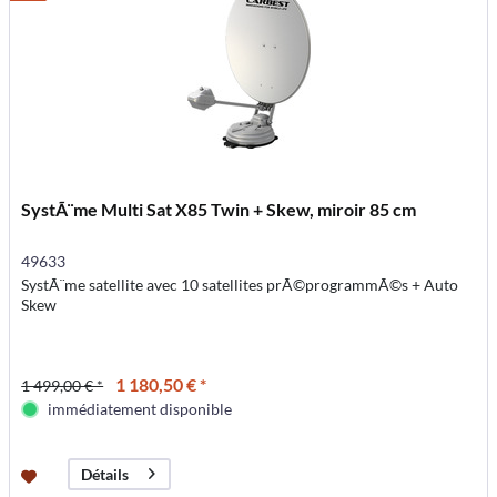
SystÃ¨me Multi Sat X85 Twin + Skew, miroir 85 cm
49633
SystÃ¨me satellite avec 10 satellites prÃ©programmÃ©s + Auto
Skew
1 180,50 € *
1 499,00 € *
immédiatement disponible
Détails