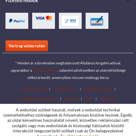
Fizetési módok
Vertrag widerrufen
* Minden ár a törvényben meghatározott Általános forgalmi adóval,
ugyanakkor a
szállítási költség
, valamint adott esetben az utánvét költsége
nélkül értendő, amennyiben nincsen máshogy leírva
Download area
Händlersuche
Händler werden
Katalógusok letöltése
Kontakt
Jobs
Standorte
A weboldal sütiket használ, melyek a weboldal technikai
üzemeltetéséhez szükségesek és folyamatosan közölve lesznek. Egyéb,
az oldal kényelmes használatát növelő, közvetlen reklámozási célt
szolgáló vagy más weboldalak és közösségi hálózatok közötti
interakciót leegyszerűsítő sütiket csak az Ön belegyezésével