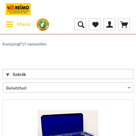
Menü
Kempingf?z? nemesfém
Szűrők