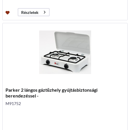
Részletek
Parker 2 lángos gáztűzhely gyújtásbiztonsági
berendezéssel -
M91752