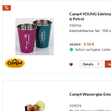
Camp4 YOUNG Edelstahl
& Petrol
930936
Edelstahlbecher Set - 500 
9,50 €
10,50 €
Sofort verfügbar. Liefer
Je
Details
Camp4 Wasserglas Estell
929074
Plastik Gläser aus SAN: Ho