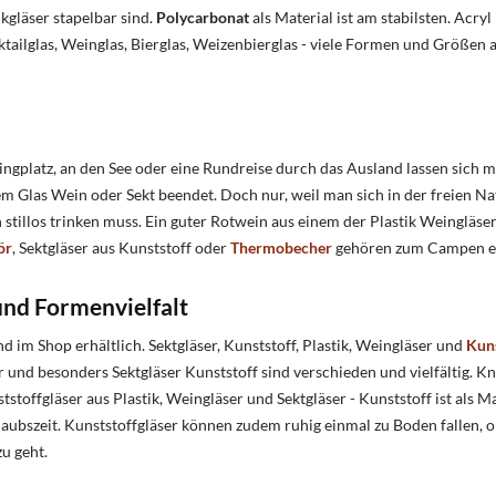
ikgläser stapelbar sind.
Polycarbonat
als Material ist am stabilsten. Acry
cktailglas, Weinglas, Bierglas, Weizenbierglas - viele Formen und Größen 
pingplatz, an den See oder eine Rundreise durch das Ausland lassen sich
Glas Wein oder Sekt beendet. Doch nur, weil man sich in der freien Nat
 stillos trinken muss. Ein guter Rotwein aus einem der Plastik Weingläs
ör
, Sektgläser aus Kunststoff oder
Thermobecher
gehören zum Campen einf
und Formenvielfalt
 im Shop erhältlich. Sektgläser, Kunststoff, Plastik, Weingläser und
Kuns
 und besonders Sektgläser Kunststoff sind verschieden und vielfältig. Kn
ffgläser aus Plastik, Weingläser und Sektgläser - Kunststoff ist als Mat
aubszeit. Kunststoffgläser können zudem ruhig einmal zu Boden fallen, o
u geht.