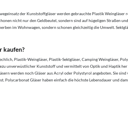
wegeinsatz der Kunststoffgläser werden gebrauchte Plastik Weingläser 
honen nicht nur den Geldbeutel, sondern sind auf hügeligen Straßen un
Scherben im Wohnwagen, sondern schonen gleichzeitig die Umwelt. Sektgläs
r kaufen?
hlich, Plastik-Weingläser, Plastik-Sektgläser, Camping Weingläser, Poly
ezu unverwüstlicher Kunststoff und vermittelt von Optik und Haptik her 
läsern werden noch Gläser aus Acryl oder Polystyrol angeboten. Sie sind 
fest. Polycarbonat Gläser haben einfach die höchste Lebensdauer und damit