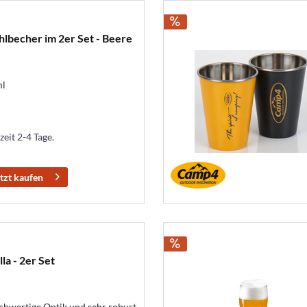
becher im 2er Set - Beere
ml
zeit 2-4 Tage.
tzt kaufen
a - 2er Set
chwertige Optik und sehr robust