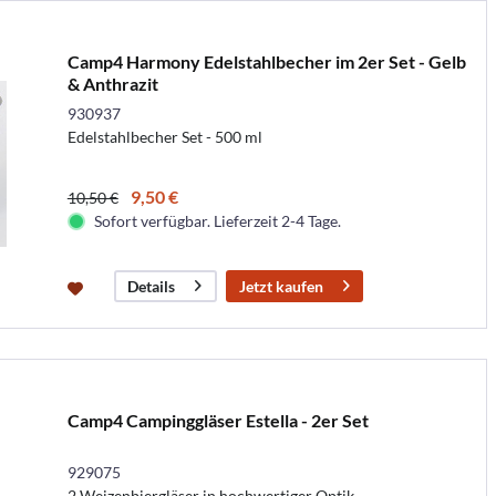
Camp4 Harmony Edelstahlbecher im 2er Set - Gelb
& Anthrazit
930937
Edelstahlbecher Set - 500 ml
9,50 €
10,50 €
Sofort verfügbar. Lieferzeit 2-4 Tage.
Jetzt kaufen
Details
Camp4 Campinggläser Estella - 2er Set
929075
2 Weizenbiergläser in hochwertiger Optik