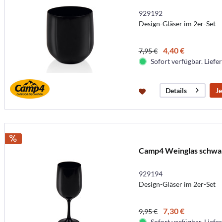
929192
Design-Gläser im 2er-Set
4,40 €
7,95 €
Sofort verfügbar. Liefer
Je
Details
Camp4 Weinglas schwar
929194
Design-Gläser im 2er-Set
7,30 €
9,95 €
Sofort verfügbar. Liefer