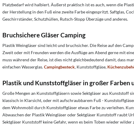
Platzbedarf wird halbiert. Äußerst praktisch ist es auch, wenn die Plast
der Herstellung in den Fuß eine zweite Farbe eingespritzt. Saftglas, Co
Geschirrständer, Schutzhüllen, Rutsch-Stopp Überzüge und anderes.
Bruchsichere Gläser Camping
Plastik Weingläser sind leicht und bruchsicher. Die Reise auf den Cam
Zweit oder mit Freunden werden die Ausflüge am Abend gerne mit einem 
muss während der Reise, ist dies nicht gleichbedeutend damit, dass man
einfachen Wasserglas.
Campingbesteck
, Kunststoffgläse,
Küchenzubeh
Plastik und Kunststoffgläser in großer Farben 
Große Mengen an Kunststoffgläsern sowie Sektgläser aus Kunststoff sind
klassisch in Klarsicht, oder mit aufschraubbarem Fuß - Kunststoffgläser
dem Wohnmobil durch Kunststoffgläser etwas Farbe zu verleihen. Kunststo
Abwaschen der Plastik Weingläser oder Sektgläser Kunststoff raubt Url
Sektgläser Kunststoff keine Gefahr, wenn es beim Toben wieder wilder z