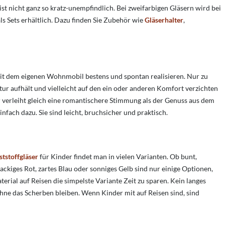
l ist nicht ganz so kratz-unempfindlich. Bei zweifarbigen Gläsern wird bei
als Sets erhältlich. Dazu finden Sie Zubehör wie
Gläserhalter
,
 mit dem eigenen Wohnmobil bestens und spontan realisieren. Nur zu
ur aufhält und vielleicht auf den ein oder anderen Komfort verzichten
er verleiht gleich eine romantischere Stimmung als der Genuss aus dem
ach dazu. Sie sind leicht, bruchsicher und praktisch.
tstoffgläser
für Kinder findet man in vielen Varianten. Ob bunt,
ackiges Rot, zartes Blau oder sonniges Gelb sind nur einige Optionen,
erial auf Reisen die simpelste Variante Zeit zu sparen. Kein langes
hne das Scherben bleiben. Wenn Kinder mit auf Reisen sind, sind