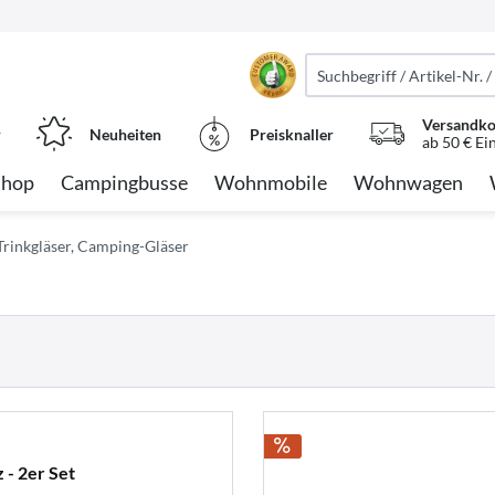
Versandko
r
Neuheiten
Preisknaller
ab 50 € Ei
Shop
Campingbusse
Wohnmobile
Wohnwagen
Trinkgläser, Camping-Gläser
 - 2er Set