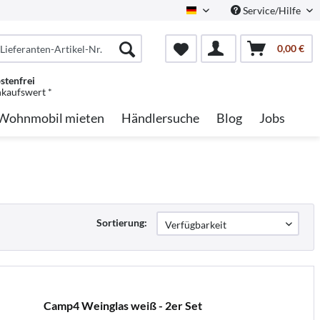
Service/Hilfe
German
0,00 €
stenfrei
nkaufswert *
Wohnmobil mieten
Händlersuche
Blog
Jobs
Sortierung:
Camp4 Weinglas weiß - 2er Set