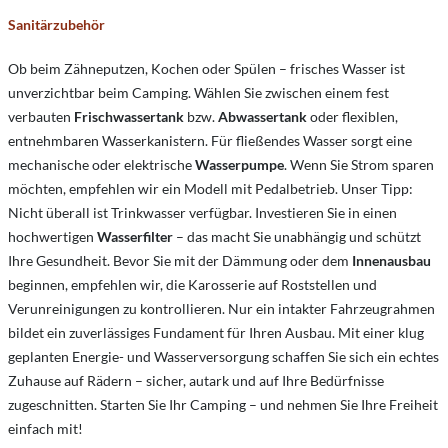
Sanitärzubehör
Ob beim Zähneputzen, Kochen oder Spülen – frisches Wasser ist
unverzichtbar beim Camping. Wählen Sie zwischen einem fest
verbauten
Frischwassertank
bzw.
Abwassertank
oder flexiblen,
entnehmbaren Wasserkanistern. Für fließendes Wasser sorgt eine
mechanische oder elektrische
Wasserpumpe
. Wenn Sie Strom sparen
möchten, empfehlen wir ein Modell mit Pedalbetrieb. Unser Tipp:
Nicht überall ist Trinkwasser verfügbar. Investieren Sie in einen
hochwertigen
Wasserfilter
– das macht Sie unabhängig und schützt
Ihre Gesundheit. Bevor Sie mit der Dämmung oder dem
Innenausbau
beginnen, empfehlen wir, die Karosserie auf Roststellen und
Verunreinigungen zu kontrollieren. Nur ein intakter Fahrzeugrahmen
bildet ein zuverlässiges Fundament für Ihren Ausbau. Mit einer klug
geplanten Energie- und Wasserversorgung schaffen Sie sich ein echtes
Zuhause auf Rädern – sicher, autark und auf Ihre Bedürfnisse
zugeschnitten. Starten Sie Ihr Camping – und nehmen Sie Ihre Freiheit
einfach mit!