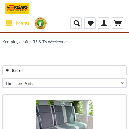
Menü
Kempingkiépítés T5 & T6 Weekender
Szűrők