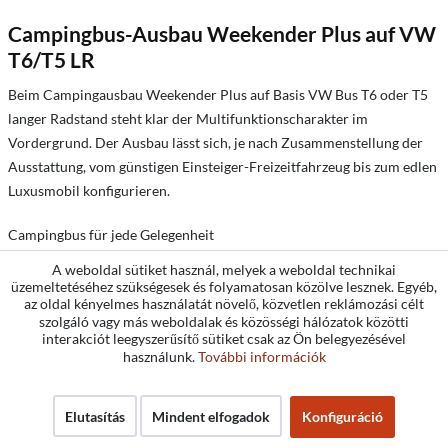
Campingbus-Ausbau Weekender Plus auf VW
T6/T5 LR
Beim Campingausbau Weekender Plus auf Basis VW Bus T6 oder T5
langer Radstand steht klar der Multifunktionscharakter im
Vordergrund. Der Ausbau lässt sich, je nach Zusammenstellung der
Ausstattung, vom günstigen Einsteiger-Freizeitfahrzeug bis zum edlen
Luxusmobil konfigurieren.
Campingbus für jede Gelegenheit
A weboldal sütiket használ, melyek a weboldal technikai
Extra große Schlaffläche von 205 x 136 cm
üzemeltetéséhez szükségesek és folyamatosan közölve lesznek. Egyéb,
az oldal kényelmes használatát növelő, közvetlen reklámozási célt
szolgáló vagy más weboldalak és közösségi hálózatok közötti
Alltagsauto mit viel Platz
interakciót leegyszerűsítő sütiket csak az Ön belegyezésével
használunk.
További információk
Elutasítás
Mindent elfogadok
Konfiguráció