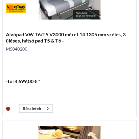
Alvópad VW T6/T5 V3000 méret 14 1305 mm széles, 3
üléses, hátsó pad T5 & T6 -
M5040200
-tól 4 699,00 € *
Részletek