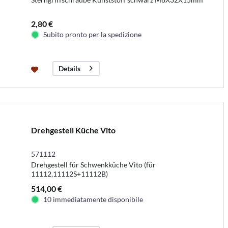
2,80 €
Subito pronto per la spedizione
Details
Drehgestell Küche Vito
571112
Drehgestell für Schwenkküche Vito (für
11112,11112S+11112B)
514,00 €
10 immediatamente disponibile