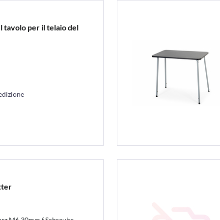
 tavolo per il telaio del
edizione
tter
warz M6 30mm f.Schraube