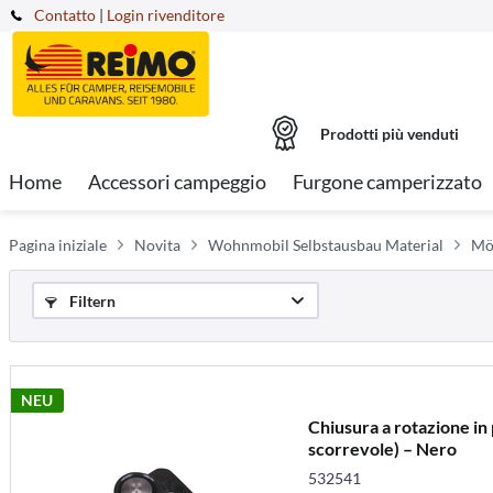
Contatto
|
Login rivenditore
Prodotti più venduti
Home
Accessori campeggio
Furgone camperizzato
Pagina iniziale
Novita
Wohnmobil Selbstausbau Material
Möb
Filtern
NEU
Chiusura a rotazione in 
scorrevole) – Nero
532541