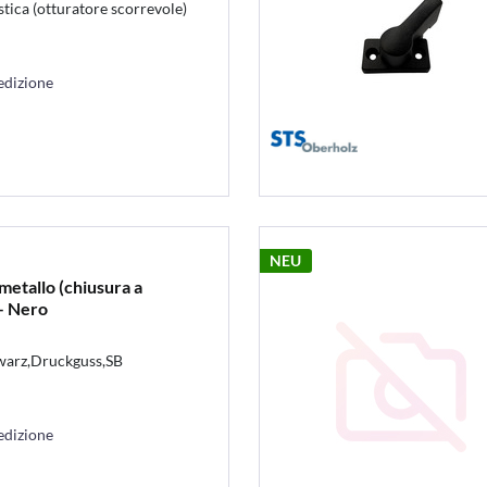
stica (otturatore scorrevole)
edizione
NEU
metallo (chiusura a
– Nero
warz,Druckguss,SB
edizione