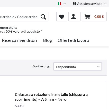
Assistenza/Aiuto
Italian
0,00 €
one gratuita
e da 50 € valore di acquisto *
Ricerca rivenditori
Blog
Offerte di lavoro
Sortierung:
Chiusura a rotazione in metallo (chiusura a
scorrimento) – A 5 mm – Nero
53051