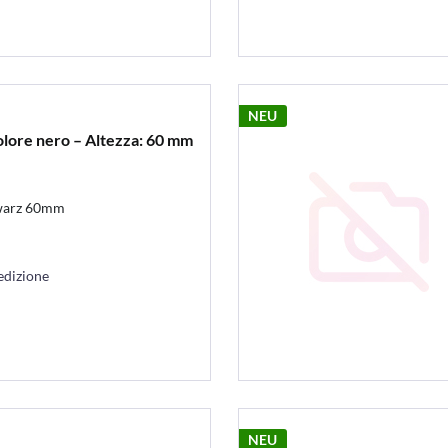
NEU
olore nero – Altezza: 60 mm
hwarz 60mm
edizione
NEU