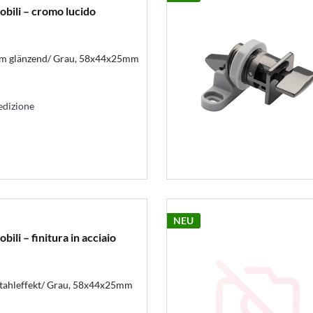
obili – cromo lucido
om glänzend/ Grau, 58x44x25mm
edizione
NEU
bili – finitura in acciaio
stahleffekt/ Grau, 58x44x25mm