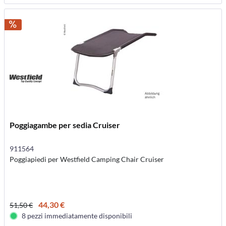
Poggiagambe per sedia Cruiser
911564
Poggiapiedi per Westfield Camping Chair Cruiser
44,30 €
51,50 €
8 pezzi immediatamente disponibili