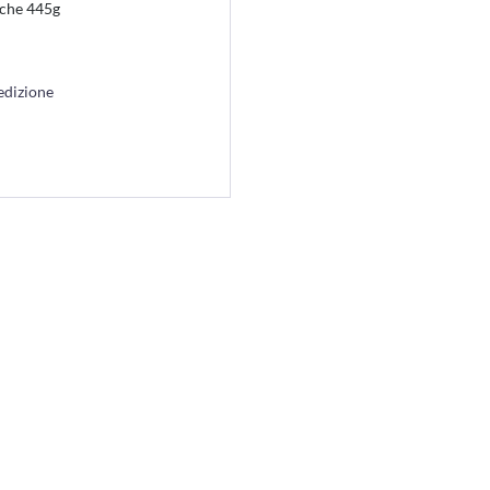
sche 445g
edizione