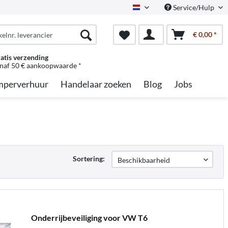
Service/Hulp
Dutch
€ 0,00 *
atis verzending
naf 50 € aankoopwaarde *
perverhuur
Handelaar zoeken
Blog
Jobs
Sortering:
Onderrijbeveiliging voor VW T6