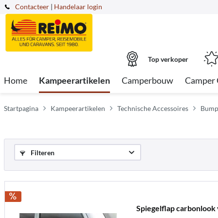
Contacteer
|
Handelaar login
Top verkoper
Home
Kampeerartikelen
Camperbouw
Camper 
Startpagina
Kampeerartikelen
Technische Accessoires
Bumpe
Filteren
Spiegelflap carbonloo