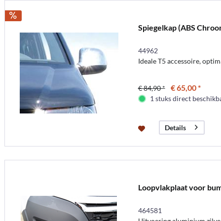
Spiegelkap (ABS Chroo
44962
Ideale T5 accessoire, opti
€ 65,00 *
€ 84,90 *
1 stuks direct beschikb
Details
Loopvlakplaat voor bum
464581
Uitvoering aluminium zilve