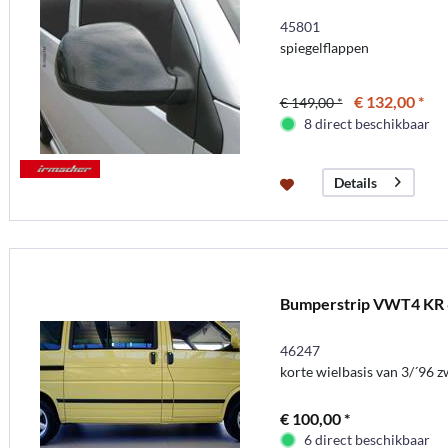
45801
spiegelflappen
€ 132,00 *
€ 149,00 *
8 direct beschikbaar
Details
Bumperstrip VWT4 KR 6-
46247
korte wielbasis van 3/´96 z
€ 100,00 *
6 direct beschikbaar