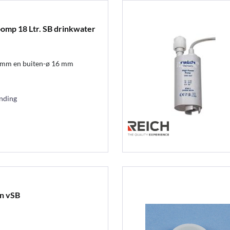
mp 18 Ltr. SB drinkwater
0 mm en buiten-ø 16 mm
ending
n vSB