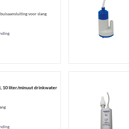
uisaansluiting voor slang
ending
10 liter/minuut drinkwater
lang
ending