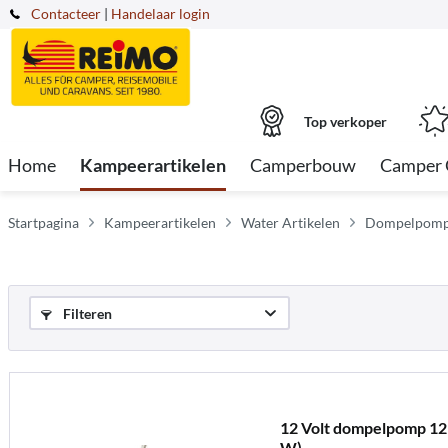
Contacteer
|
Handelaar login
Top verkoper
Home
Kampeerartikelen
Camperbouw
Camper 
Startpagina
Kampeerartikelen
Water Artikelen
Dompelpomp 
Filteren
12 Volt dompelpomp 12l,
W)