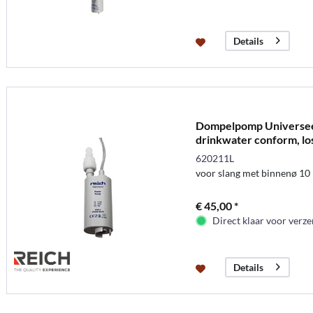
Details
Dompelpomp Universeel
drinkwater conform, lo
620211L
voor slang met binnenø 1
€ 45,00 *
Direct klaar voor verz
Details