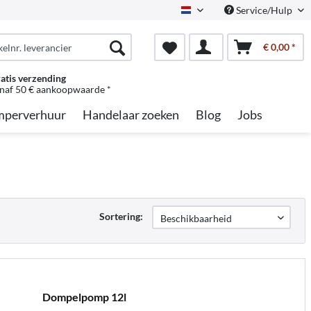
Service/Hulp
Dutch
€ 0,00 *
atis verzending
naf 50 € aankoopwaarde *
perverhuur
Handelaar zoeken
Blog
Jobs
Sortering:
Dompelpomp 12l