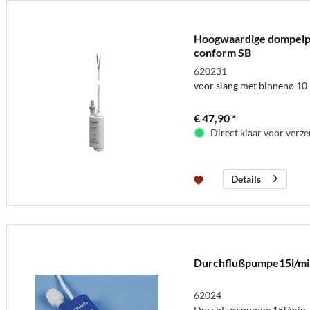
Hoogwaardige dompelpo
conform SB
620231
voor slang met binnenø 1
€ 47,90 *
Direct klaar voor verz
Details
Durchflußpumpe15l/mi
62024
Durchflusspumpe 15l/min.