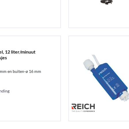
, 12 liter/minuut
sjes
0 mm en buiten-ø 16 mm
ending