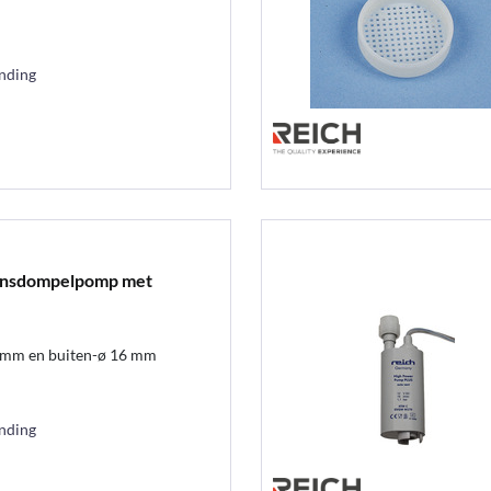
ending
nsdompelpomp met
0 mm en buiten-ø 16 mm
ending