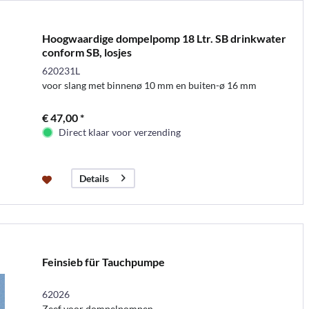
Hoogwaardige dompelpomp 18 Ltr. SB drinkwater
conform SB, losjes
620231L
voor slang met binnenø 10 mm en buiten-ø 16 mm
€ 47,00 *
Direct klaar voor verzending
Details
Feinsieb für Tauchpumpe
62026
Zeef voor dompelpompen