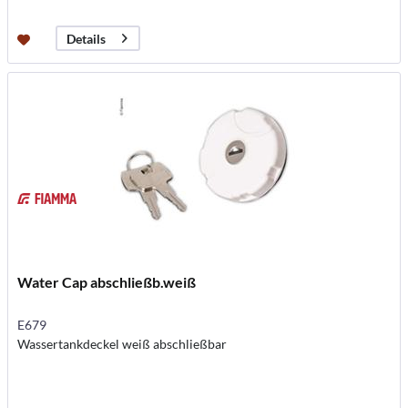
Details
Water Cap abschließb.weiß
E679
Wassertankdeckel weiß abschließbar