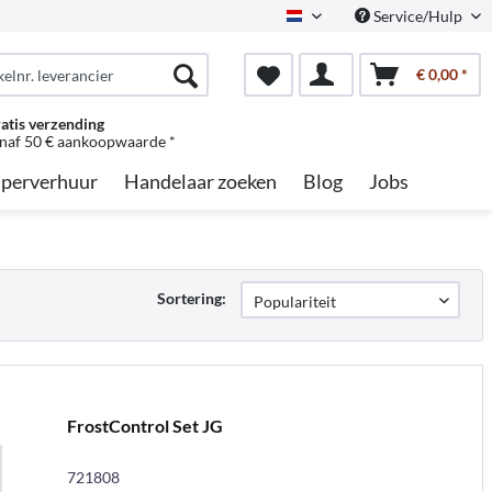
Service/Hulp
Dutch
€ 0,00 *
atis verzending
naf 50 € aankoopwaarde *
perverhuur
Handelaar zoeken
Blog
Jobs
Sortering:
FrostControl Set JG
721808