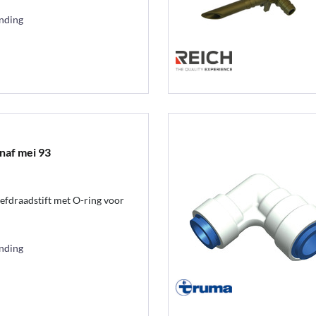
ending
anaf mei 93
efdraadstift met O-ring voor
ending