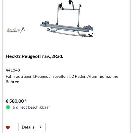
Hecktr.PeugeotTrav.,2Räd.
441848
Fahrradträger f.Peugeot Traveller, f. 2 Räder, Aluminium,ohne
Bohren
€ 580,00 *
6 direct beschikbaar
Details