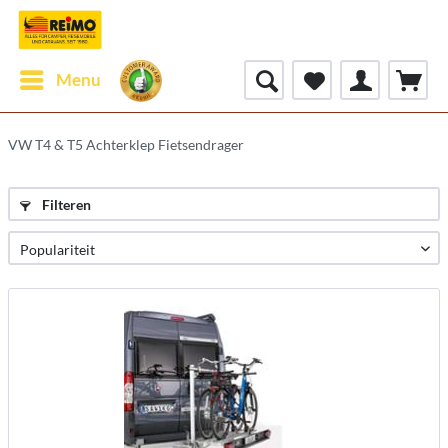
Menu
VW T4 & T5 Achterklep Fietsendrager
Filteren