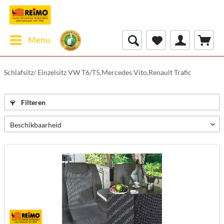
Menu
Schlafsitz/ Einzelsitz VW T6/T5,Mercedes Vito,Renault Trafic
Filteren