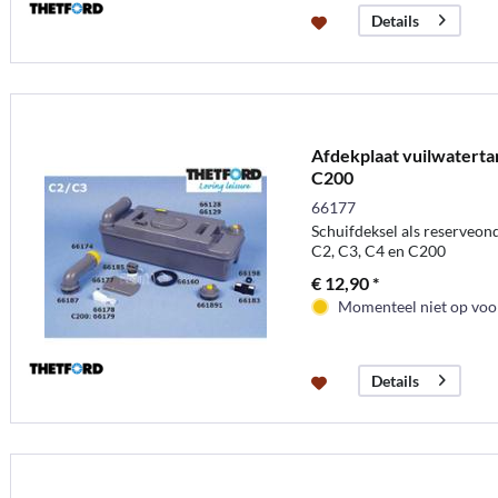
Details
Afdekplaat vuilwatert
C200
66177
Schuifdeksel als reserveond
C2, C3, C4 en C200
€ 12,90 *
Momenteel niet op voor
Details