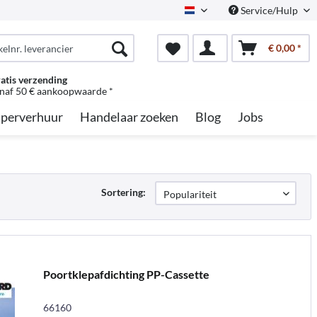
Service/Hulp
Dutch
€ 0,00 *
atis verzending
naf 50 € aankoopwaarde *
perverhuur
Handelaar zoeken
Blog
Jobs
Sortering:
Poortklepafdichting PP-Cassette
66160