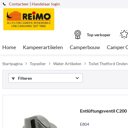
Contacteer
|
Handelaar login
Top verkoper
Home
Kampeerartikelen
Camperbouw
Camper 
Startpagina
Topseller
Water Artikelen
Toilet Thetford Onder
Filteren
Entlüftungsventil C200
E804