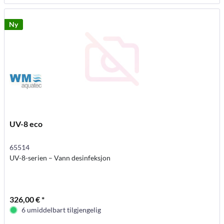
Ny
UV-8 eco
65514
UV-8-serien – Vann desinfeksjon
326,00 € *
6 umiddelbart tilgjengelig