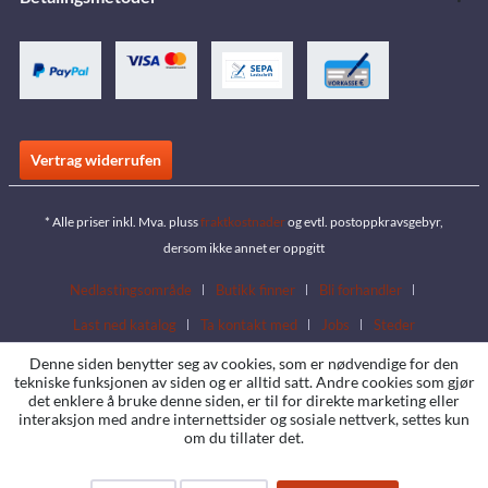
Vertrag widerrufen
* Alle priser inkl. Mva. pluss
fraktkostnader
og evtl. postoppkravsgebyr,
dersom ikke annet er oppgitt
Nedlastingsområde
Butikk finner
Bli forhandler
Last ned katalog
Ta kontakt med
Jobs
Steder
Denne siden benytter seg av cookies, som er nødvendige for den
tekniske funksjonen av siden og er alltid satt. Andre cookies som gjør
det enklere å bruke denne siden, er til for direkte marketing eller
interaksjon med andre internettsider og sosiale nettverk, settes kun
om du tillater det.