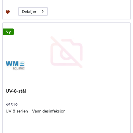
Detaljer
Ny
UV-8-stål
65519
UV-8-serien – Vann desinfeksjon