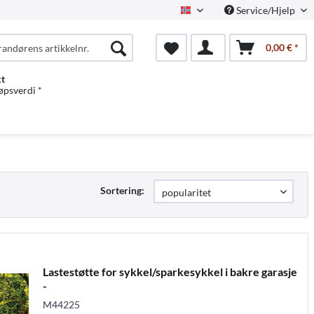
Service/Hjelp
Norwegian
0,00 € *
kt
jøpsverdi *
Sortering:
Lastestøtte for sykkel/sparkesykkel i bakre garasje
-
M44225