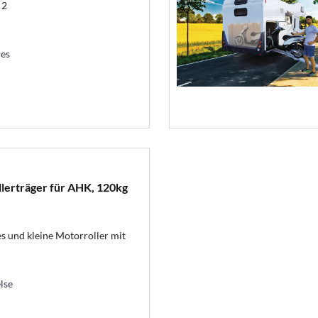
 2
les
llerträger für AHK, 120kg
s und kleine Motorroller mit
lse