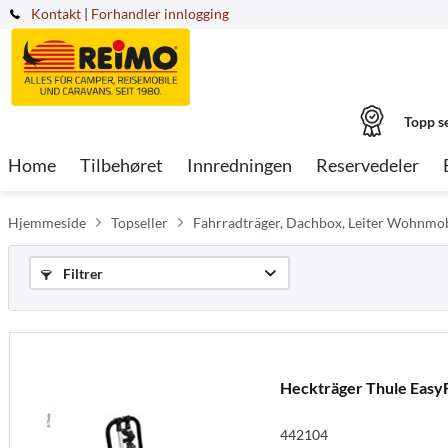
Kontakt
|
Forhandler innlogging
Topp s
Home
Tilbehøret
Innredningen
Reservedeler
Hjemmeside
Topseller
Fahrradträger, Dachbox, Leiter Wohnmob
Filtrer
Heckträger Thule EasyF
442104