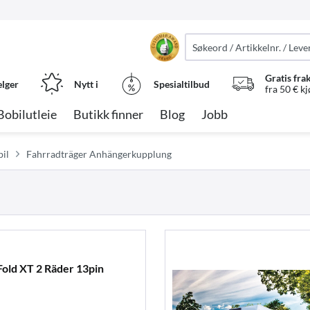
Gratis fra
elger
Nytt i
Spesialtilbud
fra 50 € k
Bobilutleie
Butikk finner
Blog
Jobb
il
Fahrradträger Anhängerkupplung
old XT 2 Räder 13pin