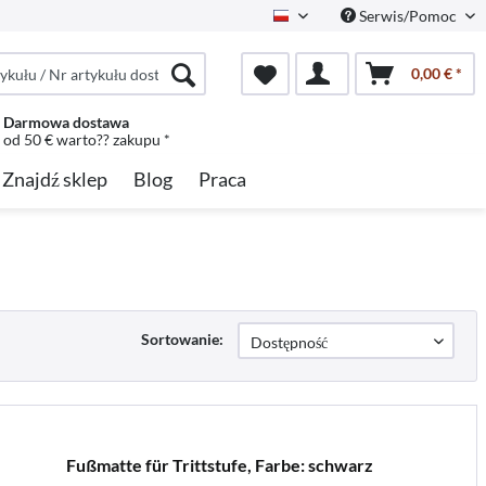
Serwis/Pomoc
Polish
0,00 € *
Darmowa dostawa
od 50 € warto?? zakupu *
Znajdź sklep
Blog
Praca
Sortowanie:
Fußmatte für Trittstufe, Farbe: schwarz