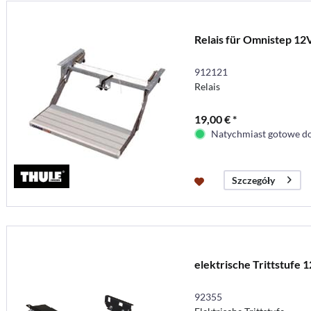
Relais für Omnistep 12
912121
Relais
19,00 € *
Natychmiast gotowe do
Szczegóły
elektrische Trittstufe 1
92355