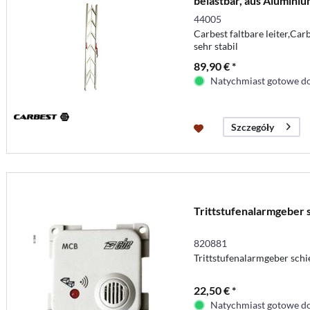
belastbar, aus Aluminiu
44005
Carbest faltbare leiter,Carb
sehr stabil
89,90 € *
Natychmiast gotowe do
Szczegóły
Trittstufenalarmgeber 
820881
Trittstufenalarmgeber schi
22,50 € *
Natychmiast gotowe do