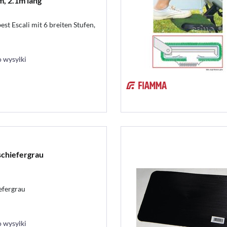
m, 2.1m lang
est Escali mit 6 breiten Stufen,
 wysyłki
schiefergrau
efergrau
 wysyłki