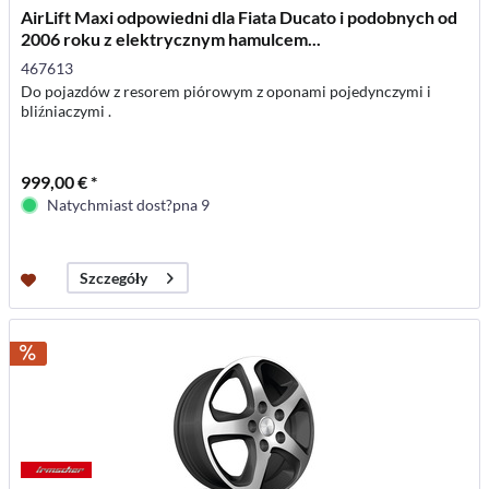
AirLift Maxi odpowiedni dla Fiata Ducato i podobnych od
2006 roku z elektrycznym hamulcem...
467613
Do pojazdów z resorem piórowym z oponami pojedynczymi i
bliźniaczymi .
999,00 € *
Natychmiast dost?pna 9
Szczegóły