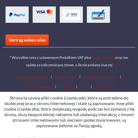
Vertrag widerrufen
* Wszystkie ceny z ustawowym Podatkiem VAT plus
koszty wysyłki
oraz ew.
opłaty za zaliczenie pocztowe, o ile nie podano inaczej
Obszar pobierania
Znajdź sklep
Zostań sprzedawcą
Pobierz katalogi
Contact
Jobs
Lokalizacje
Strona ta używa pliki cookie (ciasteczek), które są potrzebne do
skutecznej pracy strony internetowej i stale są zapisywane. Inne pliki
cookie (ciasteczka), które zwiększają wygodę podczas korzystania z tej
strony, służą bezpośredniej reklamie lub ułatwiają interakcję z innymi
stronami internetowymi lub sieciami społecznościowymi, są
zapisywane jedynie za Twoją zgodą.