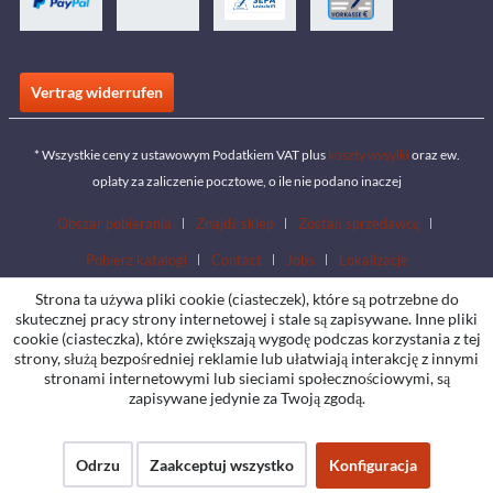
Vertrag widerrufen
* Wszystkie ceny z ustawowym Podatkiem VAT plus
koszty wysyłki
oraz ew.
opłaty za zaliczenie pocztowe, o ile nie podano inaczej
Obszar pobierania
Znajdź sklep
Zostań sprzedawcą
Pobierz katalogi
Contact
Jobs
Lokalizacje
Strona ta używa pliki cookie (ciasteczek), które są potrzebne do
skutecznej pracy strony internetowej i stale są zapisywane. Inne pliki
cookie (ciasteczka), które zwiększają wygodę podczas korzystania z tej
strony, służą bezpośredniej reklamie lub ułatwiają interakcję z innymi
stronami internetowymi lub sieciami społecznościowymi, są
zapisywane jedynie za Twoją zgodą.
Odrzu
Zaakceptuj wszystko
Konfiguracja