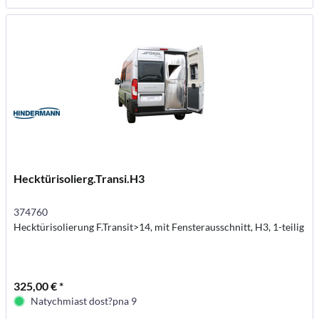
Hecktürisolierg.Transi.H3
374760
Hecktürisolierung F.Transit>14, mit Fensterausschnitt, H3, 1-teilig
325,00 € *
Natychmiast dost?pna 9