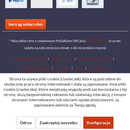
Vertrag widerrufen
* Wszystkie ceny z ustawowym Podatkiem VAT plus
koszty wysyłki
oraz ew.
opłaty za zaliczenie pocztowe, o ile nie podano inaczej
Obszar pobierania
Znajdź sklep
Zostań sprzedawcą
Pobierz katalogi
Contact
Jobs
Lokalizacje
Strona ta używa pliki cookie (ciasteczek), które są potrzebne do
skutecznej pracy strony internetowej i stale są zapisywane. Inne pliki
cookie (ciasteczka), które zwiększają wygodę podczas korzystania z tej
strony, służą bezpośredniej reklamie lub ułatwiają interakcję z innymi
stronami internetowymi lub sieciami społecznościowymi, są
zapisywane jedynie za Twoją zgodą.
Odrzu
Zaakceptuj wszystko
Konfiguracja