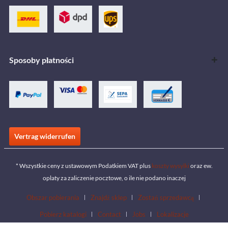
Sposoby płatności
Vertrag widerrufen
* Wszystkie ceny z ustawowym Podatkiem VAT plus
koszty wysyłki
oraz ew.
opłaty za zaliczenie pocztowe, o ile nie podano inaczej
Obszar pobierania
Znajdź sklep
Zostań sprzedawcą
Pobierz katalogi
Contact
Jobs
Lokalizacje