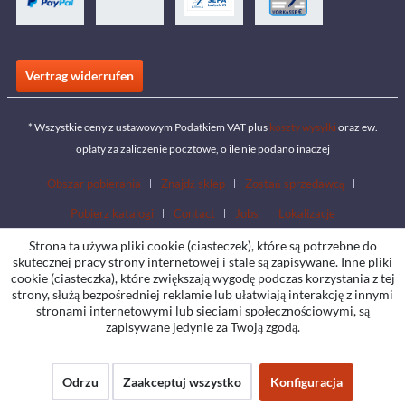
Vertrag widerrufen
* Wszystkie ceny z ustawowym Podatkiem VAT plus
koszty wysyłki
oraz ew.
opłaty za zaliczenie pocztowe, o ile nie podano inaczej
Obszar pobierania
Znajdź sklep
Zostań sprzedawcą
Pobierz katalogi
Contact
Jobs
Lokalizacje
Strona ta używa pliki cookie (ciasteczek), które są potrzebne do
skutecznej pracy strony internetowej i stale są zapisywane. Inne pliki
cookie (ciasteczka), które zwiększają wygodę podczas korzystania z tej
strony, służą bezpośredniej reklamie lub ułatwiają interakcję z innymi
stronami internetowymi lub sieciami społecznościowymi, są
zapisywane jedynie za Twoją zgodą.
Odrzu
Zaakceptuj wszystko
Konfiguracja