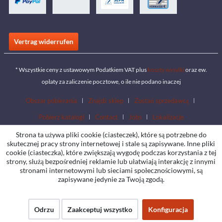
Vertrag widerrufen
* Wszystkie ceny z ustawowym Podatkiem VAT plus
koszty wysyłki
oraz ew.
opłaty za zaliczenie pocztowe, o ile nie podano inaczej
Obszar pobierania
Znajdź sklep
Zostań sprzedawcą
Pobierz katalogi
Contact
Jobs
Lokalizacje
Strona ta używa pliki cookie (ciasteczek), które są potrzebne do
skutecznej pracy strony internetowej i stale są zapisywane. Inne pliki
cookie (ciasteczka), które zwiększają wygodę podczas korzystania z tej
strony, służą bezpośredniej reklamie lub ułatwiają interakcję z innymi
stronami internetowymi lub sieciami społecznościowymi, są
zapisywane jedynie za Twoją zgodą.
Odrzu
Zaakceptuj wszystko
Konfiguracja