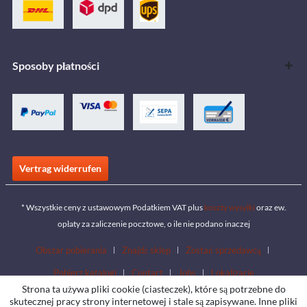
Sposoby płatności
Vertrag widerrufen
* Wszystkie ceny z ustawowym Podatkiem VAT plus
koszty wysyłki
oraz ew.
opłaty za zaliczenie pocztowe, o ile nie podano inaczej
Obszar pobierania
Znajdź sklep
Zostań sprzedawcą
Pobierz katalogi
Contact
Jobs
Lokalizacje
Strona ta używa pliki cookie (ciasteczek), które są potrzebne do
skutecznej pracy strony internetowej i stale są zapisywane. Inne pliki